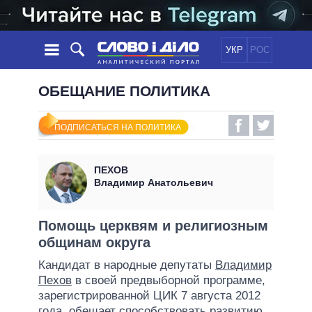
УКР
РОС
НОВОСТИ
ОБЕЩАНИЕ ПОЛИТИКА
ОБЕЩАНИЯ
ЛЕНТА
ПОЛИТИКА
ПОДПИСАТЬСЯ НА ПОЛИТИКА
СОБЫТИЯ
ЭКОНОМИКА
ПОЛИТИКИ
СТАТЬИ
ОБЩЕСТВО
ПЕХОВ
ИНФОГРАФИКА
МНЕНИЯ
МИР
ВСЕ ПОЛИТИКИ
Владимир Анатольевич
ОБЗОРЫ
ПРЕЗИДЕНТ И ОФИС
ВИДЕО
ДАЙДЖЕСТЫ
ВЕРХОВНАЯ РАДА
Помощь церквям и религиозным
ПОДДЕРЖАТЬ
общинам округа
КАБИНЕТ МИНИСТРОВ
ГЛАВЫ ОБЛАДМИНИСТРАЦИЙ
Кандидат в народные депутаты
Владимир
СРАВНЕНИЕ ПОЛИТИКОВ
Пехов
в своей предвыборной программе,
МЭРЫ
зарегистрированной ЦИК 7 августа 2012
ВСЕ ПЕРСОНЫ
года, обещает способствовать развитию