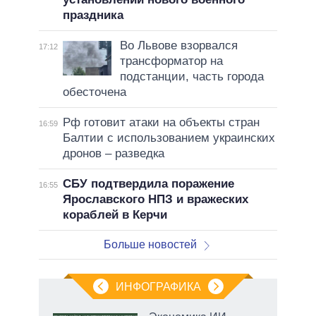
праздника
Во Львове взорвался
17:12
трансформатор на
подстанции, часть города
обесточена
Рф готовит атаки на объекты стран
16:59
Балтии с использованием украинских
дронов – разведка
СБУ подтвердила поражение
16:55
Ярославского НПЗ и вражеских
кораблей в Керчи
Больше новостей
ИНФОГРАФИКА