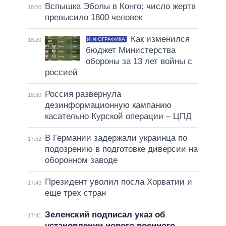
Вспышка Эболы в Конго: число жертв
18:50
превысило 1800 человек
Как изменился
ИНФОГРАФИКА
18:20
бюджет Министерства
обороны за 13 лет войны с
россией
Россия развернула
18:20
дезинформационную кампанию
касательно Курской операции – ЦПД
В Германии задержали украинца по
17:52
подозрению в подготовке диверсии на
оборонном заводе
Президент уволил посла Хорватии и
17:43
еще трех стран
Зеленский подписал указ об
17:41
установлении нового военного