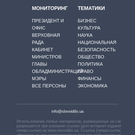
МОНИТОРИНГ
ТЕМАТИКИ
ПРЕЗИДЕНТ И
БИЗНЕС
ОФИС
КУЛЬТУРА
ВЕРХОВНАЯ
НАУКА
РАДА
НАЦИОНАЛЬНАЯ
КАБИНЕТ
БЕЗОПАСНОСТЬ
МИНИСТРОВ
ОБЩЕСТВО
ГЛАВЫ
ПОЛИТИКА
ОБЛАДМИНИСТРАЦИЙ
ПРАВО
МЭРЫ
ФИНАНСЫ
ВСЕ ПЕРСОНЫ
ЭКОНОМИКА
info@slovoidilo.ua
Использование любых материалов, размещённых на сайте,
разрешается при указании ссылки (для интернет-изданий —
гиперссылки) на www.slovoidilo.ua. Ссылка (гиперссылка)
обязательна вне зависимости от полного либо частичного