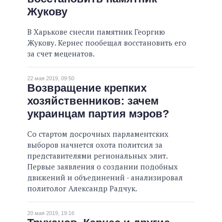
Жукову
ВСЕ ОБЕЩАНИЯ
АРХИВНЫЕ ОБЕЩАНИЯ
В Харькове снесли памятник Георгию
Жукову. Кернес пообещал восстановить его
за счет меценатов.
22 мая 2019, 09:50
Возвращение крепких
хозяйственников: зачем
украинцам партия мэров?
Со стартом досрочных парламентских
выборов начнется охота политсил за
представителями региональных элит.
Первые заявления о создании подобных
движений и объединений - анализировал
политолог Александр Радчук.
20 мая 2019, 19:16