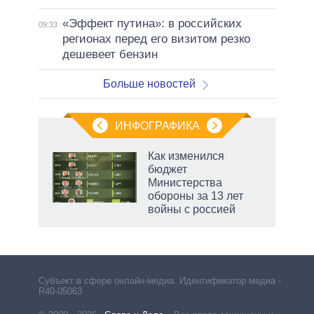
«Эффект путина»: в российских
09:33
регионах перед его визитом резко
дешевеет бензин
Больше новостей
ИНФОГРАФИКА
 5
Как изменился
го
бюджет
сть
Министерства
ВР
обороны за 13 лет
войны с россией
маги
Субъект в сфере онлайн-медиа. Идентификатор медиа –
R40-05063