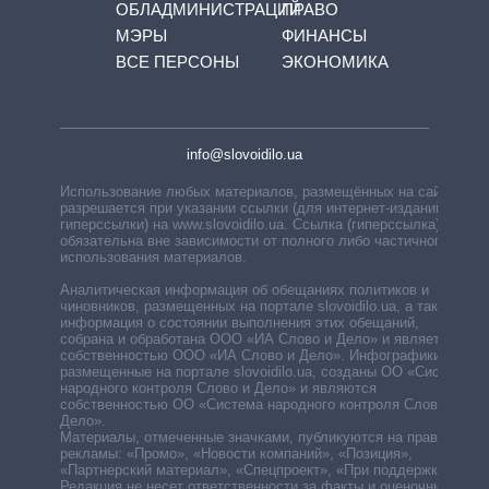
ОБЛАДМИНИСТРАЦИЙ
ПРАВО
МЭРЫ
ФИНАНСЫ
ВСЕ ПЕРСОНЫ
ЭКОНОМИКА
info@slovoidilo.ua
Использование любых материалов, размещённых на сайте,
разрешается при указании ссылки (для интернет-изданий —
гиперссылки) на www.slovoidilo.ua. Ссылка (гиперссылка)
обязательна вне зависимости от полного либо частичного
использования материалов.
Аналитическая информация об обещаниях политиков и
чиновников, размещенных на портале slovoidilo.ua, а также
информация о состоянии выполнения этих обещаний,
собрана и обработана ООО «ИА Слово и Дело» и является
собственностью ООО «ИА Слово и Дело». Инфографики,
размещенные на портале slovoidilo.ua, созданы ОО «Система
народного контроля Слово и Дело» и являются
собственностью ОО «Система народного контроля Слово и
Дело».
Материалы, отмеченные значками, публикуются на правах
рекламы: «Промо», «Новости компаний», «Позиция»,
«Партнерский материал», «Спецпроект», «При поддержке».
Редакция не несет ответственности за факты и оценочные