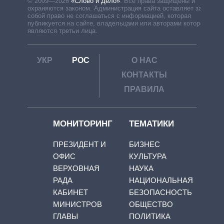
© 2009—2026
«Слово и Дело»
.
Все права защищены и
охраняются законом. Администрация сайта оставляет за
собой право не соглашаться с информацией, которая
публикуется на сайте, владельцами или авторами которой
являются третьи лица.
УКР
РОС
О НАС
КОНТАКТЫ
ПРАВИЛА
МОНИТОРИНГ
ТЕМАТИКИ
ПРЕЗИДЕНТ И
БИЗНЕС
ОФИС
КУЛЬТУРА
ВЕРХОВНАЯ
НАУКА
РАДА
НАЦИОНАЛЬНАЯ
КАБИНЕТ
БЕЗОПАСНОСТЬ
МИНИСТРОВ
ОБЩЕСТВО
ГЛАВЫ
ПОЛИТИКА