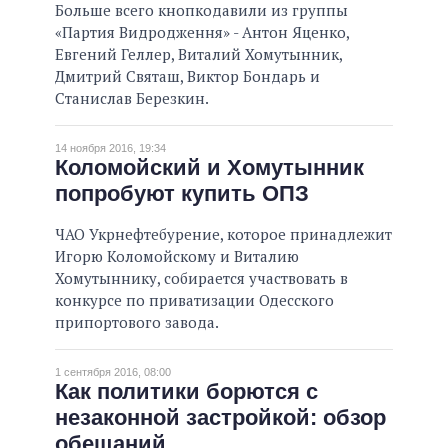
Больше всего кнопкодавили из группы
«Партия Видродження» - Антон Яценко,
Евгений Геллер, Виталий Хомутынник,
Дмитрий Святаш, Виктор Бондарь и
Станислав Березкин.
14 ноября 2016, 19:34
Коломойский и Хомутынник
попробуют купить ОПЗ
ЧАО Укрнефтебурение, которое принадлежит
Игорю Коломойскому и Виталию
Хомутыннику, собирается участвовать в
конкурсе по приватизации Одесского
припортового завода.
1 сентября 2016, 08:00
Как политики борются с
незаконной застройкой: обзор
обещаний