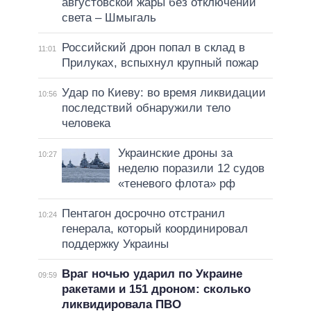
августовской жары без отключений
света – Шмыгаль
Российский дрон попал в склад в
11:01
Прилуках, вспыхнул крупный пожар
Удар по Киеву: во время ликвидации
10:56
последствий обнаружили тело
человека
Украинские дроны за
10:27
неделю поразили 12 судов
«теневого флота» рф
Пентагон досрочно отстранил
10:24
генерала, который координировал
поддержку Украины
Враг ночью ударил по Украине
09:59
ракетами и 151 дроном: сколько
ликвидировала ПВО