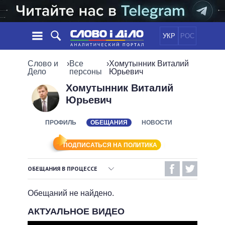
УКР
РОС
НОВОСТИ
Слово и
›
Все
›
Хомутынник Виталий
Дело
персоны
Юрьевич
ОБЕЩАНИЯ
ЛЕНТА
ПОЛИТИКА
Хомутынник Виталий
Юрьевич
СОБЫТИЯ
ЭКОНОМИКА
ПОЛИТИКИ
СТАТЬИ
ОБЩЕСТВО
ПРОФИЛЬ
ОБЕЩАНИЯ
НОВОСТИ
ИНФОГРАФИКА
МНЕНИЯ
МИР
ВСЕ ПОЛИТИКИ
ОБЗОРЫ
ПРЕЗИДЕНТ И ОФИС
ПОДПИСАТЬСЯ НА ПОЛИТИКА
ВИДЕО
ДАЙДЖЕСТЫ
ВЕРХОВНАЯ РАДА
ОБЕЩАНИЯ В ПРОЦЕССЕ
ПОДДЕРЖАТЬ
КАБИНЕТ МИНИСТРОВ
ВЫПОЛНЕННЫЕ ОБЕЩАНИЯ
ГЛАВЫ ОБЛАДМИНИСТРАЦИЙ
Обещаний не найдено.
СРАВНЕНИЕ ПОЛИТИКОВ
МЭРЫ
НЕВЫПОЛНЕННЫЕ ОБЕЩАНИЯ
АКТУАЛЬНОЕ ВИДЕО
ВСЕ ПЕРСОНЫ
ОБЕЩАНИЯ В ПРОЦЕССЕ