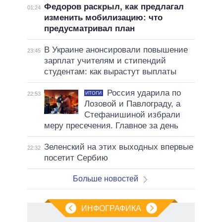
Федоров раскрыл, как предлагал
01:24
изменить мобилизацию: что
предусматривал план
В Украине анонсировали повышение
23:45
зарплат учителям и стипендий
студентам: как вырастут выплаты
Россия ударила по
ИТОГИ
22:53
Лозовой и Павлограду, а
Стефанишиной избрали
меру пресечения. Главное за день
Зеленский на этих выходных впервые
22:32
посетит Сербию
Больше новостей
ИНФОГРАФИКА