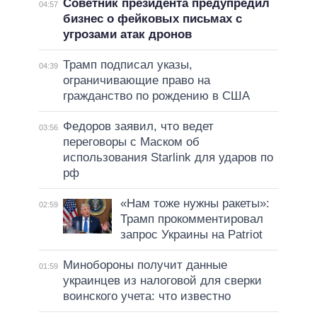
Советник президента предупредил
04:57
бизнес о фейковых письмах с
угрозами атак дронов
Трамп подписал указы,
04:39
ограничивающие право на
гражданство по рождению в США
Федоров заявил, что ведет
03:56
переговоры с Маском об
использования Starlink для ударов по
рф
«Нам тоже нужны ракеты»:
02:59
Трамп прокомментировал
запрос Украины на Patriot
Минобороны получит данные
01:59
украинцев из налоговой для сверки
воинского учета: что известно