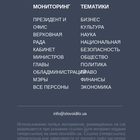
МОНИТОРИНГ
ТЕМАТИКИ
ПРЕЗИДЕНТ И
БИЗНЕС
ОФИС
КУЛЬТУРА
ВЕРХОВНАЯ
НАУКА
РАДА
НАЦИОНАЛЬНАЯ
КАБИНЕТ
БЕЗОПАСНОСТЬ
МИНИСТРОВ
ОБЩЕСТВО
ГЛАВЫ
ПОЛИТИКА
ОБЛАДМИНИСТРАЦИЙ
ПРАВО
МЭРЫ
ФИНАНСЫ
ВСЕ ПЕРСОНЫ
ЭКОНОМИКА
info@slovoidilo.ua
Использование любых материалов, размещённых на сайте,
разрешается при указании ссылки (для интернет-изданий —
гиперссылки) на www.slovoidilo.ua. Ссылка (гиперссылка)
обязательна вне зависимости от полного либо частичного