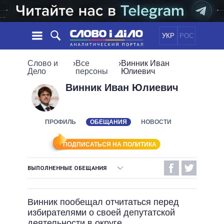
УКР
РОС
НОВОСТИ
Слово и
›
Все
›
Винник Иван
Дело
персоны
Юлиевич
ОБЕЩАНИЯ
ЛЕНТА
ПОЛИТИКА
Винник Иван Юлиевич
СОБЫТИЯ
ЭКОНОМИКА
ПОЛИТИКИ
СТАТЬИ
ОБЩЕСТВО
ПРОФИЛЬ
ОБЕЩАНИЯ
НОВОСТИ
ИНФОГРАФИКА
МНЕНИЯ
МИР
ВСЕ ПОЛИТИКИ
ОБЗОРЫ
ПРЕЗИДЕНТ И ОФИС
ПОДПИСАТЬСЯ НА ПОЛИТИКА
ВИДЕО
ДАЙДЖЕСТЫ
ВЕРХОВНАЯ РАДА
ВЫПОЛНЕННЫЕ ОБЕЩАНИЯ
ПОДДЕРЖАТЬ
КАБИНЕТ МИНИСТРОВ
ВЫПОЛНЕННЫЕ ОБЕЩАНИЯ
ГЛАВЫ ОБЛАДМИНИСТРАЦИЙ
СРАВНЕНИЕ ПОЛИТИКОВ
Винник пообещал отчитаться перед
МЭРЫ
НЕВЫПОЛНЕННЫЕ ОБЕЩАНИЯ
избирателями о своей депутатской
ВСЕ ПЕРСОНЫ
ОБЕЩАНИЯ В ПРОЦЕССЕ
деятельности в округе