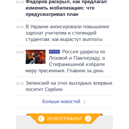
Федоров раскрыл, как предлагал
01:24
изменить мобилизацию: что
предусматривал план
В Украине анонсировали повышение
23:45
зарплат учителям и стипендий
студентам: как вырастут выплаты
Россия ударила по
ИТОГИ
22:53
Лозовой и Павлограду, а
Стефанишиной избрали
меру пресечения. Главное за день
Зеленский на этих выходных впервые
22:32
посетит Сербию
Больше новостей
ИНФОГРАФИКА