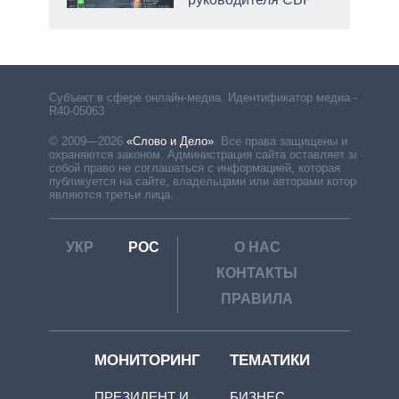
Субъект в сфере онлайн-медиа. Идентификатор медиа –
R40-05063
© 2009—2026
«Слово и Дело»
.
Все права защищены и
охраняются законом. Администрация сайта оставляет за
собой право не соглашаться с информацией, которая
публикуется на сайте, владельцами или авторами которой
являются третьи лица.
УКР
РОС
О НАС
КОНТАКТЫ
ПРАВИЛА
МОНИТОРИНГ
ТЕМАТИКИ
ПРЕЗИДЕНТ И
БИЗНЕС