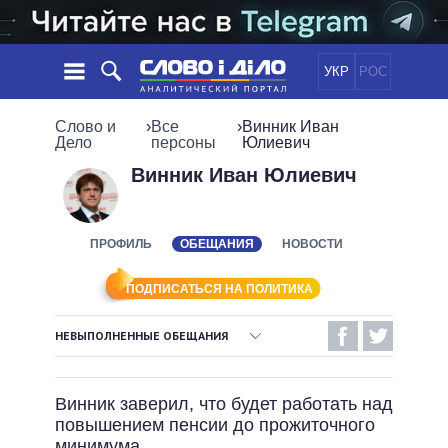
УКР
РОС
НОВОСТИ
Слово и
›
Все
›
Винник Иван
Дело
персоны
Юлиевич
ОБЕЩАНИЯ
ЛЕНТА
ПОЛИТИКА
Винник Иван Юлиевич
СОБЫТИЯ
ЭКОНОМИКА
ПОЛИТИКИ
СТАТЬИ
ОБЩЕСТВО
ПРОФИЛЬ
ОБЕЩАНИЯ
НОВОСТИ
ИНФОГРАФИКА
МНЕНИЯ
МИР
ВСЕ ПОЛИТИКИ
ОБЗОРЫ
ПРЕЗИДЕНТ И ОФИС
ПОДПИСАТЬСЯ НА ПОЛИТИКА
ВИДЕО
ДАЙДЖЕСТЫ
ВЕРХОВНАЯ РАДА
НЕВЫПОЛНЕННЫЕ ОБЕЩАНИЯ
ПОДДЕРЖАТЬ
КАБИНЕТ МИНИСТРОВ
ВЫПОЛНЕННЫЕ ОБЕЩАНИЯ
ГЛАВЫ ОБЛАДМИНИСТРАЦИЙ
СРАВНЕНИЕ ПОЛИТИКОВ
Винник заверил, что будет работать над
МЭРЫ
НЕВЫПОЛНЕННЫЕ ОБЕЩАНИЯ
повышением пенсии до прожиточного
ВСЕ ПЕРСОНЫ
ОБЕЩАНИЯ В ПРОЦЕССЕ
минимума