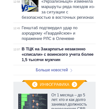
«Укрзализныця» изменила
12:58
маршруты ряда поездов из-
за ситуации с
безопасностью в восточных регионах
Генштаб подтвердил удар по
12:49
аэродрому «Гвардейское» и
поражение РЛС в Оленевке
В ТЦК на Закарпатье незаконно
12:07
«списали» с воинского учета более
1,5 тысячи мужчин
Больше новостей
ИНФОГРАФИКА
еля
От 1 месяца – до 5
лет: кто и как долго
занимал должность
руководителя СВР