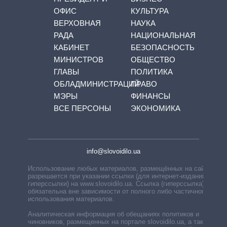
ОФИС
КУЛЬТУРА
ВЕРХОВНАЯ
НАУКА
РАДА
НАЦИОНАЛЬНАЯ
КАБИНЕТ
БЕЗОПАСНОСТЬ
МИНИСТРОВ
ОБЩЕСТВО
ГЛАВЫ
ПОЛИТИКА
ОБЛАДМИНИСТРАЦИЙ
ПРАВО
МЭРЫ
ФИНАНСЫ
ВСЕ ПЕРСОНЫ
ЭКОНОМИКА
info@slovoidilo.ua
Использование любых материалов, размещённых на сайте,
разрешается при указании ссылки (для интернет-изданий —
гиперссылки) на www.slovoidilo.ua. Ссылка (гиперссылка)
обязательна вне зависимости от полного либо частичного
использования материалов.
Аналитическая информация об обещаниях политиков и
чиновников, размещенных на портале slovoidilo.ua, а также