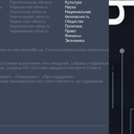
Тернопольская область
Культура
ь
Харьковская область
Наука
Херсонская область
Национальная
Хмельницкая область
безопасность
Черкасская область
Общество
Черниговская область
Политика
Черновицкая область
Право
Финансы
Экономика
) на www.slovoidilo.ua. Ссылка (гиперссылка) обязательна
состоянии выполнения этих обещаний, собрана и обработана
ua, созданы ОО «Система народного контроля Слово и
ериал», «Спецпроект», «При поддержке».
скому законодательству ответственность за содержание