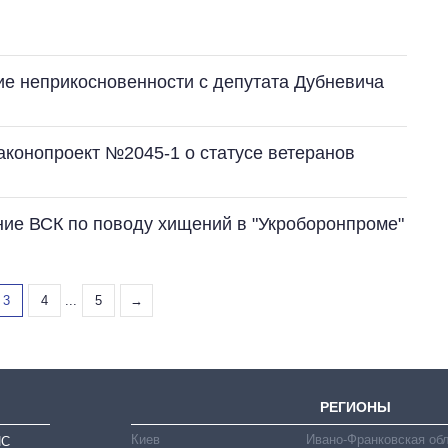
ие неприкосновенности с депутата Дубневича
аконопроект №2045-1 о статусе ветеранов
ие ВСК по поводу хищений в "Укроборонпроме"
3
4
...
5
→
РЕГИОНЫ
Киев
Ивано-Франковская об
ИС