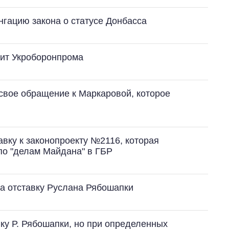
гацию закона о статусе Донбасса
дит Укроборонпрома
свое обращение к Маркаровой, которое
Сколько
картофеля
выращивали в
Украине до и во
время большой
вку к законопроекту №2116, которая
войны
по "делам Майдана" в ГБР
а отставку Руслана Рябошапки
ку Р. Рябошапки, но при определенных