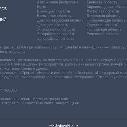
Автономная республика
Киевская область
Крым
Кировоградская област
РОВ
Винницкая область
Луганская область
Волынская область
Львовская область
ЦИЙ
Днепропетровская область
Николаевская область
Донецкая область
Одесская область
Житомирская область
Полтавская область
Закарпатская область
Ровенская область
Запорожская область
 разрешается при указании ссылки (для интернет-изданий — гиперссылки
ния материалов.
овников, размещенных на портале slovoidilo.ua, а также информация о 
«ИА Слово и Дело». Инфографики, размещенные на портале slovoidilo.
о контроля Слово и Дело».
х рекламы: «Промо», «Новости компаний», «Позиция», «Партнерский мат
е суждения, обнародованные в рекламных материалах. Согласно украин
R40-05063
раняются законом. Администрация сайта
, которая публикуется на сайте, владельцами
info@slovoidilo.ua