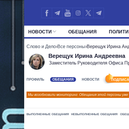
НОВОСТИ
ОБЕЩАНИЯ
ПОЛИТИ
ВСЕ ПОЛИТИКИ
ПРЕЗИДЕНТ И ОФ
Слово и Дело
›
Все персоны
›
Верещук Ирина Ан
Верещук Ирина Андреевна
Заместитель Руководителя Офиса П
ПРОФИЛЬ
ОБЕЩАНИЯ
НОВОСТИ
ПОДПИСА
Мы возобновили мониторинг. Обещания этой персоны уже
ВЫПОЛНЕННЫЕ ОБЕЩАНИЯ
НЕВЫПОЛНЕННЫЕ ОБЕЩАНИЯ
ОБЕЩ