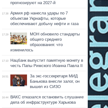
прогнозируют на 2027-й
Армия рф нанесла удары по 7
17:38
объектам Укрнафты, которые
обеспечивают добычу нефти и газа
МОН обновило стандарты
17:29
общего среднего
образования: что
изменилось
Нацбанк выпустит памятную монету в
17:10
честь Папы Римского Иоанна Павла II
За экс-госсекретаря МИД
16:51
Банькова внесли залог, он
вышел из СИЗО
ВАКС отказался остановить слушание
16:44
дела об инфраструктуре Харькова