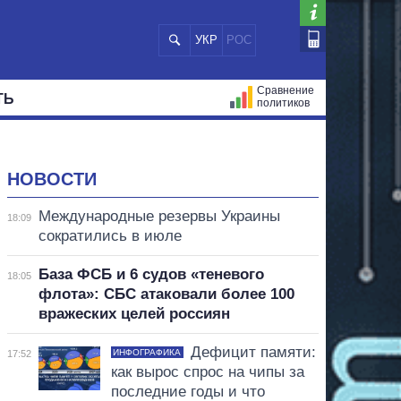
УКР
РОС
Сравнение
ТЬ
политиков
СТРАЦИЙ
МЭРЫ
ВСЕ ПЕРСОНЫ
НОВОСТИ
Международные резервы Украины
18:09
сократились в июле
База ФСБ и 6 судов «теневого
18:05
флота»: СБС атаковали более 100
вражеских целей россиян
Дефицит памяти:
ИНФОГРАФИКА
17:52
как вырос спрос на чипы за
последние годы и что