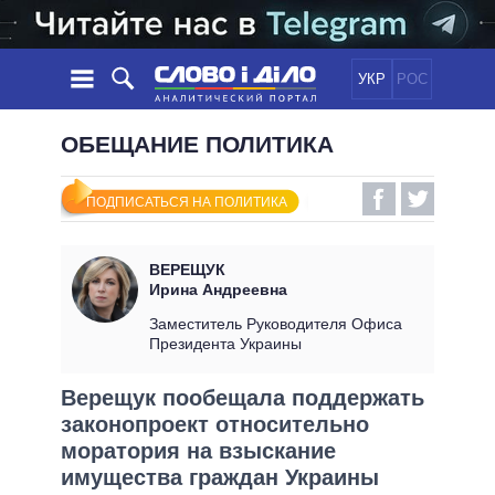
УКР
РОС
НОВОСТИ
ОБЕЩАНИЕ ПОЛИТИКА
ОБЕЩАНИЯ
ЛЕНТА
ПОЛИТИКА
ПОДПИСАТЬСЯ НА ПОЛИТИКА
СОБЫТИЯ
ЭКОНОМИКА
ПОЛИТИКИ
СТАТЬИ
ОБЩЕСТВО
ВЕРЕЩУК
ИНФОГРАФИКА
МНЕНИЯ
МИР
ВСЕ ПОЛИТИКИ
Ирина Андреевна
ОБЗОРЫ
ПРЕЗИДЕНТ И ОФИС
Заместитель Руководителя Офиса
ВИДЕО
Президента Украины
ДАЙДЖЕСТЫ
ВЕРХОВНАЯ РАДА
ПОДДЕРЖАТЬ
КАБИНЕТ МИНИСТРОВ
Верещук пообещала поддержать
ГЛАВЫ ОБЛАДМИНИСТРАЦИЙ
законопроект относительно
СРАВНЕНИЕ ПОЛИТИКОВ
МЭРЫ
моратория на взыскание
имущества граждан Украины
ВСЕ ПЕРСОНЫ