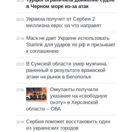
18:12
в Черном море из-за атак
Украина получит от Сербии 2
18:01
миллиона евро: на что направят
Маск не дает Украине использовать
17:34
Starlink для ударов по рф и призывает
к соглашению
В Сумской области умер мужчина,
17:27
раненный в результате вражеской
атаки на рынок в Белополье
Оккупанты получили
17:01
указание на «свободную
охоту» в Херсонской
области – ОВА
Сербия поможет восстановить один
16:48
из украинских городов