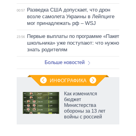
Разведка США допускает, что дрон
00:57
возле самолета Украины в Лейпциге
мог принадлежать рф – WSJ
Первые выплаты по программе «Пакет
23:56
школьника» уже поступают: что нужно
знать родителям
Больше новостей
ИНФОГРАФИКА
Как изменился
бюджет
не за
Министерства
асть
обороны за 13 лет
елью
войны с россией