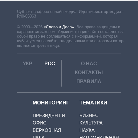
Субъект в сфере онлайн-медиа. Идентификатор медиа –
R40-05063
© 2009—2026
«Слово и Дело»
.
Все права защищены и
охраняются законом. Администрация сайта оставляет за
собой право не соглашаться с информацией, которая
публикуется на сайте, владельцами или авторами которой
являются третьи лица.
УКР
РОС
О НАС
КОНТАКТЫ
ПРАВИЛА
МОНИТОРИНГ
ТЕМАТИКИ
ПРЕЗИДЕНТ И
БИЗНЕС
ОФИС
КУЛЬТУРА
ВЕРХОВНАЯ
НАУКА
РАДА
НАЦИОНАЛЬНАЯ