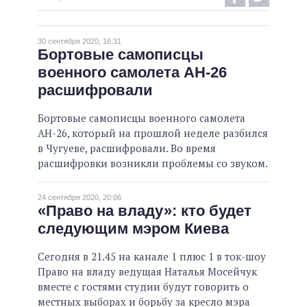
ВЫПОЛНЕННЫЕ ОБЕЩАНИЯ
30 сентября 2020, 16:31
НЕВЫПОЛНЕННЫЕ ОБЕЩАНИЯ
Бортовые самописцы
военного самолета АН-26
ОБЕЩАНИЯ В ПРОЦЕССЕ
расшифровали
ВСЕ ОБЕЩАНИЯ
АРХИВНЫЕ ОБЕЩАНИЯ
Бортовые самописцы военного самолета
АН-26, который на прошлой неделе разбился
в Чугуеве, расшифровали. Во время
расшифровки возникли проблемы со звуком.
24 сентября 2020, 20:06
«Право на владу»: кто будет
следующим мэром Киева
Сегодня в 21.45 на канале 1 плюс 1 в ток-шоу
Право на владу ведущая Наталья Мосейчук
вместе с гостями студии будут говорить о
местных выборах и борьбу за кресло мэра