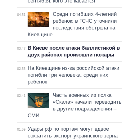
сентября: кого это касается
Среди погибших 4-летний
04:51
ребенок: в ГСЧС уточнили
последствия обстрела на
Киевщине
В Киеве после атаки баллистикой в
03:47
двух районах произошли пожары
На Киевщине из-за российской атаки
02:53
погибли три человека, среди них
ребенок
Часть военных из полка
02:41
«Скала» начали переводить
в другие подразделения –
СМИ
Удары рф по портам могут вдвое
01:59
сократить экспорт украинского зерна