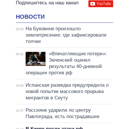
Подпишитесь на наш канал
НОВОСТИ
На Буковине произошло
00:55
землетрясение: где зафиксировали
толчки
«Впечатляющие потери»:
00:41
Зеленский оценил
результаты 40-дневной
операции против рф
Испанская разведка предупредила о
23:55
новой попытке массового прорыва
мигрантов в Сеуту
Россияне ударили по центру
21:57
Павлограда, есть пострадавшие
В Киеве после атаки рф