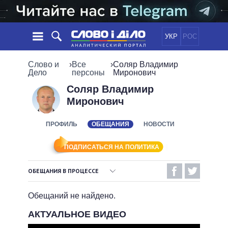
УКР
РОС
НОВОСТИ
Слово и
›
Все
›
Соляр Владимир
Дело
персоны
Миронович
ОБЕЩАНИЯ
ЛЕНТА
ПОЛИТИКА
Соляр Владимир
Миронович
СОБЫТИЯ
ЭКОНОМИКА
ПОЛИТИКИ
СТАТЬИ
ОБЩЕСТВО
ПРОФИЛЬ
ОБЕЩАНИЯ
НОВОСТИ
ИНФОГРАФИКА
МНЕНИЯ
МИР
ВСЕ ПОЛИТИКИ
ОБЗОРЫ
ПРЕЗИДЕНТ И ОФИС
ПОДПИСАТЬСЯ НА ПОЛИТИКА
ВИДЕО
ДАЙДЖЕСТЫ
ВЕРХОВНАЯ РАДА
ОБЕЩАНИЯ В ПРОЦЕССЕ
ПОДДЕРЖАТЬ
КАБИНЕТ МИНИСТРОВ
ВЫПОЛНЕННЫЕ ОБЕЩАНИЯ
ГЛАВЫ ОБЛАДМИНИСТРАЦИЙ
Обещаний не найдено.
СРАВНЕНИЕ ПОЛИТИКОВ
МЭРЫ
НЕВЫПОЛНЕННЫЕ ОБЕЩАНИЯ
АКТУАЛЬНОЕ ВИДЕО
ВСЕ ПЕРСОНЫ
ОБЕЩАНИЯ В ПРОЦЕССЕ