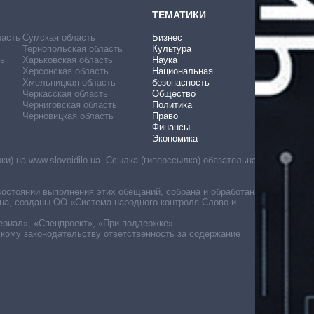
ТЕМАТИКИ
ласть
Сумская область
Бизнес
Тернопольская область
Культура
ь
Харьковская область
Наука
Херсонская область
Национальная
Хмельницкая область
безопасность
Черкасская область
Общество
Черниговская область
Политика
Черновицкая область
Право
Финансы
Экономика
) на www.slovoidilo.ua. Ссылка (гиперссылка) обязательна
состоянии выполнения этих обещаний, собрана и обработана
ua, созданы ОО «Система народного контроля Слово и
ериал», «Спецпроект», «При поддержке».
скому законодательству ответственность за содержание