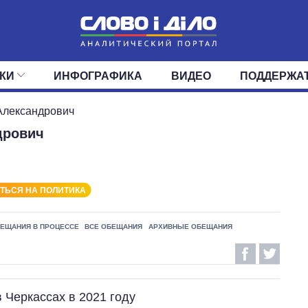
КИ
ИНФОГРАФИКА
ВИДЕО
ПОДДЕРЖА
ИС
ЛЕНТА
ВЕРХОВНАЯ РАДА
СОБЫТИЯ
СТАТЬИ
КАБИНЕТ МИНИСТРОВ
МНЕНИЯ
ОБЗОРЫ
ГЛАВЫ ОБЛАДМИНИ
ДАЙДЖЕСТЫ
Александрович
дрович
ПОЛИТИКА
ДЕПУТАТЫ
ЭКОНОМИКА
КОМИТЕТЫ
ФРАКЦИИ
ОБЩЕСТВО
ОКРУГА
МИР
ТЬСЯ НА ПОЛИТИКА
ЕЩАНИЯ В ПРОЦЕССЕ
ВСЕ ОБЕЩАНИЯ
АРХИВНЫЕ ОБЕЩАНИЯ
в Черкассах в 2021 году