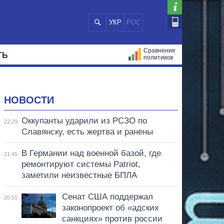
УКР
РОС
Сравнение
ТЬ
политиков
СТРАЦИЙ
МЭРЫ
ВСЕ ПЕРСОНЫ
НОВОСТИ
Оккупанты ударили из РСЗО по
22:29
Славянску, есть жертва и ранены
В Германии над военной базой, где
21:45
ремонтируют системы Patriot,
заметили неизвестные БПЛА
Сенат США поддержал
20:55
законопроект об «адских
санкциях» против россии