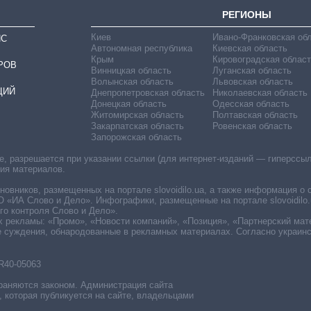
РЕГИОНЫ
Киев
Ивано-Франковская об
ИС
Автономная республика
Киевская область
Крым
Кировоградская област
РОВ
Винницкая область
Луганская область
Волынская область
Львовская область
ЦИЙ
Днепропетровская область
Николаевская область
Донецкая область
Одесская область
Житомирская область
Полтавская область
Закарпатская область
Ровенская область
Запорожская область
 разрешается при указании ссылки (для интернет-изданий — гиперссылки
ния материалов.
овников, размещенных на портале slovoidilo.ua, а также информация о 
«ИА Слово и Дело». Инфографики, размещенные на портале slovoidilo.
о контроля Слово и Дело».
х рекламы: «Промо», «Новости компаний», «Позиция», «Партнерский мат
е суждения, обнародованные в рекламных материалах. Согласно украин
R40-05063
раняются законом. Администрация сайта
, которая публикуется на сайте, владельцами