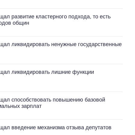
ал развитие кластерного подхода, то есть
ходов общин
щал ликвидировать ненужные государственные
ещал ликвидировать лишние функции
ещал способствовать повышению базовой
мальных зарплат
щал введение механизма отзыва депутатов