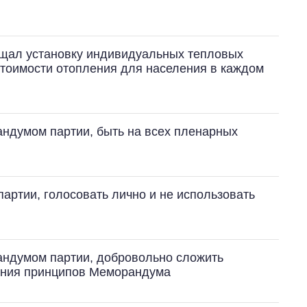
щал установку индивидуальных тепловых
 стоимости отопления для населения в каждом
От 1 месяца – до 5
лет: кто и как долго
занимал
рандумом партии, быть на всех пленарных
должность
руководителя СВР
артии, голосовать лично и не использовать
рандумом партии, добровольно сложить
ения принципов Меморандума