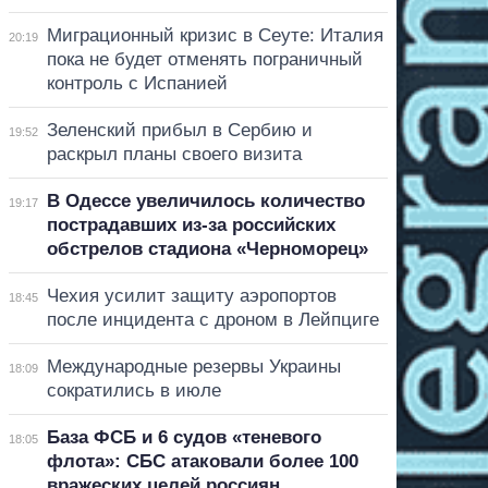
Миграционный кризис в Сеуте: Италия
20:19
пока не будет отменять пограничный
контроль с Испанией
Зеленский прибыл в Сербию и
19:52
раскрыл планы своего визита
В Одессе увеличилось количество
19:17
пострадавших из-за российских
обстрелов стадиона «Черноморец»
Чехия усилит защиту аэропортов
18:45
после инцидента с дроном в Лейпциге
Международные резервы Украины
18:09
сократились в июле
База ФСБ и 6 судов «теневого
18:05
флота»: СБС атаковали более 100
вражеских целей россиян