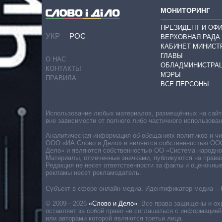
МОНИТОРИНГ
ПРЕЗИДЕНТ И ОФ
УКР
РОС
ВЕРХОВНАЯ РАДА
КАБИНЕТ МИНИСТ
ГЛАВЫ
О НАС
ОБЛАДМИНИСТРА
КОНТАКТЫ
МЭРЫ
ПРАВИЛА
ВСЕ ПЕРСОНЫ
Использование любых материалов, размещённых на сайте,
вне зависимости от полного либо частичного использова
Аналитическая информация об обещаниях политиков и чин
ООО «ИА Слово и Дело» и является собственностью ООО 
Дело» и являются собственностью ОО «Система народног
Материалы, отмеченные значками, публикуются на права
Редакция не несет ответственности за факты и оценочны
рекламы несет рекламодатель.
Субъект в сфере онлайн-медиа. Идентификатор медиа – 
© 2009—2026
«Слово и Дело»
.
Все права защищены и ох
оставляет за собой право не соглашаться с информацией
или авторами которой являются третьи лица.