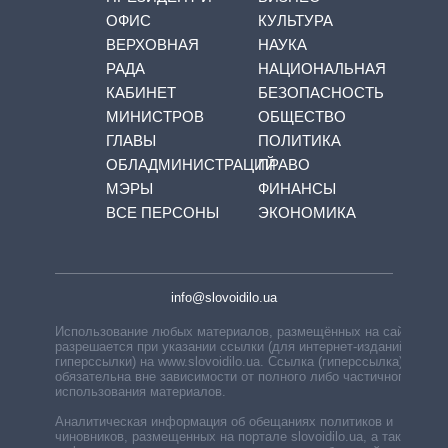
ОФИС
КУЛЬТУРА
ВЕРХОВНАЯ
НАУКА
РАДА
НАЦИОНАЛЬНАЯ
КАБИНЕТ
БЕЗОПАСНОСТЬ
МИНИСТРОВ
ОБЩЕСТВО
ГЛАВЫ
ПОЛИТИКА
ОБЛАДМИНИСТРАЦИЙ
ПРАВО
МЭРЫ
ФИНАНСЫ
ВСЕ ПЕРСОНЫ
ЭКОНОМИКА
info@slovoidilo.ua
Использование любых материалов, размещённых на сайте,
разрешается при указании ссылки (для интернет-изданий —
гиперссылки) на www.slovoidilo.ua. Ссылка (гиперссылка)
обязательна вне зависимости от полного либо частичного
использования материалов.
Аналитическая информация об обещаниях политиков и
чиновников, размещенных на портале slovoidilo.ua, а также