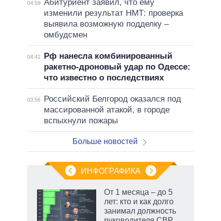
Абитуриент заявил, что ему
04:59
изменили результат НМТ: проверка
выявила возможную подделку –
омбудсмен
Рф нанесла комбинированный
04:41
ракетно-дроновый удар по Одессе:
что известно о последствиях
Российский Белгород оказался под
03:56
массированной атакой, в городе
вспыхнули пожары
Больше новостей
ИНФОГРАФИКА
От 1 месяца – до 5
лет: кто и как долго
занимал должность
ет
руководителя СВР