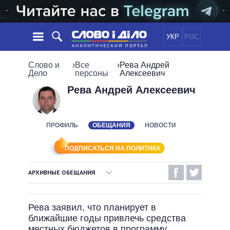
УКР
РОС
НОВОСТИ
Слово и
›
Все
›
Рева Андрей
Дело
персоны
Алексеевич
ОБЕЩАНИЯ
ЛЕНТА
ПОЛИТИКА
Рева Андрей Алексеевич
СОБЫТИЯ
ЭКОНОМИКА
ПОЛИТИКИ
СТАТЬИ
ОБЩЕСТВО
ПРОФИЛЬ
ОБЕЩАНИЯ
НОВОСТИ
ИНФОГРАФИКА
МНЕНИЯ
МИР
ВСЕ ПОЛИТИКИ
ОБЗОРЫ
ПРЕЗИДЕНТ И ОФИС
ПОДПИСАТЬСЯ НА ПОЛИТИКА
ВИДЕО
ДАЙДЖЕСТЫ
ВЕРХОВНАЯ РАДА
АРХИВНЫЕ ОБЕЩАНИЯ
ПОДДЕРЖАТЬ
КАБИНЕТ МИНИСТРОВ
ВЫПОЛНЕННЫЕ ОБЕЩАНИЯ
ГЛАВЫ ОБЛАДМИНИСТРАЦИЙ
СРАВНЕНИЕ ПОЛИТИКОВ
Рева заявил, что планирует в
МЭРЫ
НЕВЫПОЛНЕННЫЕ ОБЕЩАНИЯ
ближайшие годы привлечь средства
ВСЕ ПЕРСОНЫ
ОБЕЩАНИЯ В ПРОЦЕССЕ
местных бюджетов в программу