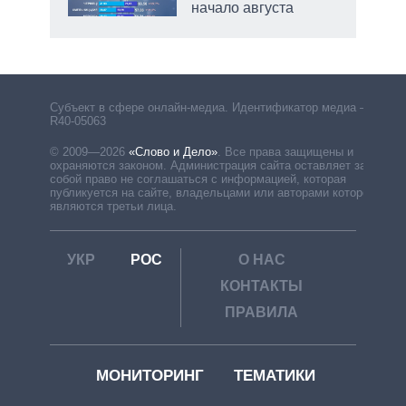
начало августа
Субъект в сфере онлайн-медиа. Идентификатор медиа –
R40-05063
© 2009—2026
«Слово и Дело»
.
Все права защищены и
охраняются законом. Администрация сайта оставляет за
собой право не соглашаться с информацией, которая
публикуется на сайте, владельцами или авторами которой
являются третьи лица.
УКР
РОС
О НАС
КОНТАКТЫ
ПРАВИЛА
МОНИТОРИНГ
ТЕМАТИКИ