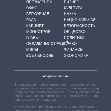
ПРЕЗИДЕНТ И
БИЗНЕС
ОФИС
КУЛЬТУРА
ВЕРХОВНАЯ
НАУКА
РАДА
НАЦИОНАЛЬНАЯ
КАБИНЕТ
БЕЗОПАСНОСТЬ
МИНИСТРОВ
ОБЩЕСТВО
ГЛАВЫ
ПОЛИТИКА
ОБЛАДМИНИСТРАЦИЙ
ПРАВО
МЭРЫ
ФИНАНСЫ
ВСЕ ПЕРСОНЫ
ЭКОНОМИКА
info@slovoidilo.ua
Использование любых материалов, размещённых на сайте,
разрешается при указании ссылки (для интернет-изданий —
гиперссылки) на www.slovoidilo.ua. Ссылка (гиперссылка)
обязательна вне зависимости от полного либо частичного
использования материалов.
Аналитическая информация об обещаниях политиков и
чиновников, размещенных на портале slovoidilo.ua, а также