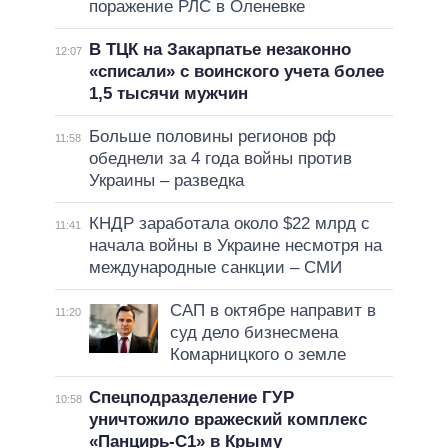
поражение РЛС в Оленевке
В ТЦК на Закарпатье незаконно
12:07
«списали» с воинского учета более
1,5 тысячи мужчин
Больше половины регионов рф
11:58
обеднели за 4 года войны против
Украины – разведка
КНДР заработала около $22 млрд с
11:41
начала войны в Украине несмотря на
международные санкции – СМИ
САП в октябре направит в
11:20
суд дело бизнесмена
Комарницкого о земле
Спецподразделение ГУР
10:58
уничтожило вражеский комплекс
«Панцирь-С1» в Крыму