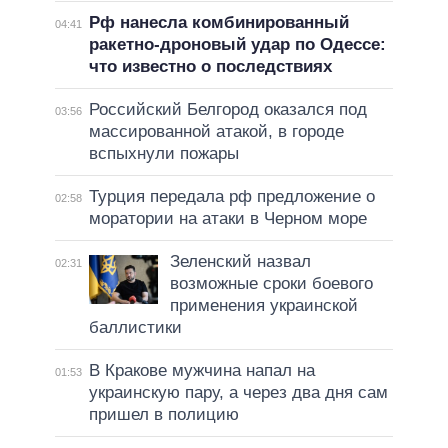
Рф нанесла комбинированный
04:41
ракетно-дроновый удар по Одессе:
что известно о последствиях
Российский Белгород оказался под
03:56
массированной атакой, в городе
вспыхнули пожары
Турция передала рф предложение о
02:58
моратории на атаки в Черном море
Зеленский назвал
02:31
возможные сроки боевого
применения украинской
баллистики
В Кракове мужчина напал на
01:53
украинскую пару, а через два дня сам
пришел в полицию