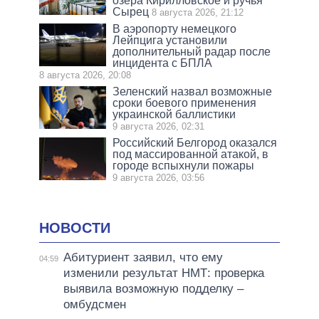
озера Кирилловское и ручья
Сырец
8 августа 2026, 21:12
В аэропорту немецкого
Лейпцига установили
дополнительный радар после
инцидента с БПЛА
8 августа 2026, 20:08
Зеленский назвал возможные
сроки боевого применения
украинской баллистики
9 августа 2026, 02:31
Российский Белгород оказался
под массированной атакой, в
городе вспыхнули пожары
9 августа 2026, 03:56
НОВОСТИ
Абитуриент заявил, что ему
04:59
изменили результат НМТ: проверка
выявила возможную подделку –
омбудсмен