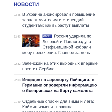
НОВОСТИ
В Украине анонсировали повышение
23:45
зарплат учителям и стипендий
студентам: как вырастут выплаты
Россия ударила по
ИТОГИ
22:53
Лозовой и Павлограду, а
Стефанишиной избрали
меру пресечения. Главное за день
Зеленский на этих выходных впервые
22:32
посетит Сербию
Инцидент в аэропорту Лейпцига: в
22:03
Германии опровергли информацию
о боеприпасах на борту самолета
Отдельные списки для зимы и лета:
21:49
Кабмин изменит правила