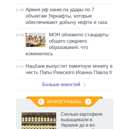
Армия рф нанесла удары по 7
17:38
объектам Укрнафты, которые
обеспечивают добычу нефти и газа
МОН обновило стандарты
17:29
общего среднего
образования: что
изменилось
Нацбанк выпустит памятную монету в
17:10
честь Папы Римского Иоанна Павла II
Больше новостей
ИНФОГРАФИКА
Сколько картофеля
выращивали в
не за
Украине до и во