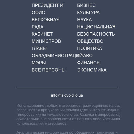
ПРЕЗИДЕНТ И
БИЗНЕС
ОФИС
КУЛЬТУРА
ВЕРХОВНАЯ
НАУКА
РАДА
НАЦИОНАЛЬНАЯ
КАБИНЕТ
БЕЗОПАСНОСТЬ
МИНИСТРОВ
ОБЩЕСТВО
ГЛАВЫ
ПОЛИТИКА
ОБЛАДМИНИСТРАЦИЙ
ПРАВО
МЭРЫ
ФИНАНСЫ
ВСЕ ПЕРСОНЫ
ЭКОНОМИКА
info@slovoidilo.ua
Использование любых материалов, размещённых на сайте,
разрешается при указании ссылки (для интернет-изданий —
гиперссылки) на www.slovoidilo.ua. Ссылка (гиперссылка)
обязательна вне зависимости от полного либо частичного
использования материалов.
Аналитическая информация об обещаниях политиков и