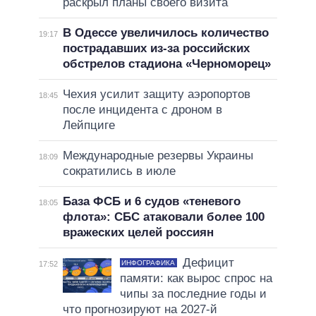
раскрыл планы своего визита
В Одессе увеличилось количество
19:17
пострадавших из-за российских
обстрелов стадиона «Черноморец»
Чехия усилит защиту аэропортов
18:45
после инцидента с дроном в
Лейпциге
Международные резервы Украины
18:09
сократились в июле
База ФСБ и 6 судов «теневого
18:05
флота»: СБС атаковали более 100
вражеских целей россиян
Дефицит
ИНФОГРАФИКА
17:52
памяти: как вырос спрос на
чипы за последние годы и
что прогнозируют на 2027-й