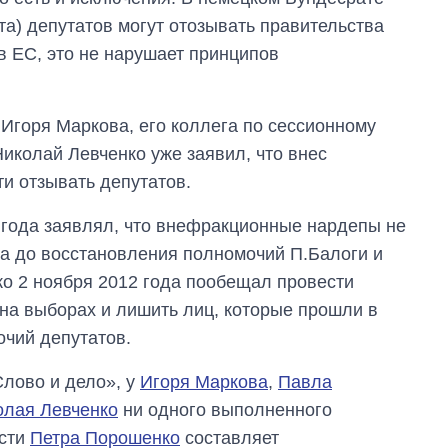
а) депутатов могут отозывать правительства
 в ЕС, это не нарушает принципов
Игоря Маркова, его коллега по сессионному
иколай Левченко уже заявил, что внес
и отзывать депутатов.
 года заявлял, что внефракционные нардепы не
та до восстановления полномочий П.Балоги и
о 2 ноября 2012 года пообещал провести
на выборах и лишить лиц, которые прошли в
чий депутатов.
Восемь
массированных
ударов по Украине
Слово и дело», у
Игоря Маркова
,
Павла
за лето: Киев и
олая Левченко
ни одного выполненного
область стали
главной целью рф
ости
Петра Порошенко
составляет