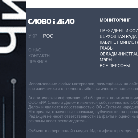
МОНИТОРИНГ
ПРЕЗИДЕНТ И ОФ
УКР
РОС
ВЕРХОВНАЯ РАДА
КАБИНЕТ МИНИСТ
ГЛАВЫ
О НАС
ОБЛАДМИНИСТРА
КОНТАКТЫ
МЭРЫ
ПРАВИЛА
ВСЕ ПЕРСОНЫ
Использование любых материалов, размещённых на сайте,
вне зависимости от полного либо частичного использова
Аналитическая информация об обещаниях политиков и чин
ООО «ИА Слово и Дело» и является собственностью ООО 
Дело» и являются собственностью ОО «Система народног
Материалы, отмеченные значками, публикуются на права
Редакция не несет ответственности за факты и оценочны
рекламы несет рекламодатель.
Субъект в сфере онлайн-медиа. Идентификатор медиа – 