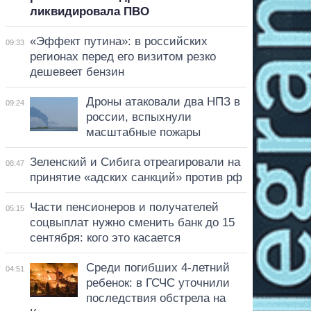
ликвидировала ПВО
«Эффект путина»: в российских
09:33
регионах перед его визитом резко
дешевеет бензин
Дроны атаковали два НПЗ в
09:24
россии, вспыхнули
масштабные пожары
Зеленский и Сибига отреагировали на
08:47
принятие «адских санкций» против рф
Части пенсионеров и получателей
05:15
соцвыплат нужно сменить банк до 15
сентября: кого это касается
Среди погибших 4-летний
04:51
ребенок: в ГСЧС уточнили
последствия обстрела на