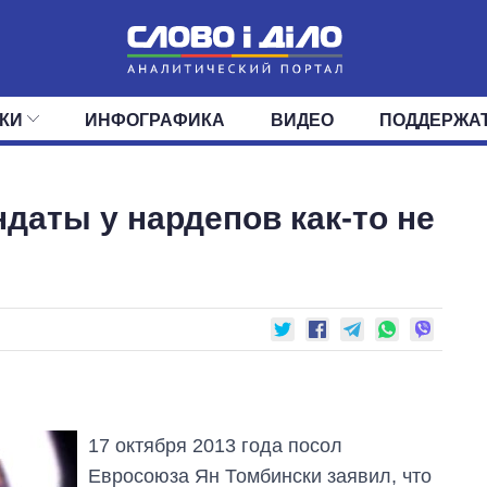
КИ
ИНФОГРАФИКА
ВИДЕО
ПОДДЕРЖА
ИС
ЛЕНТА
ВЕРХОВНАЯ РАДА
СОБЫТИЯ
СТАТЬИ
КАБИНЕТ МИНИСТРОВ
МНЕНИЯ
ОБЗОРЫ
ГЛАВЫ ОБЛАДМИНИ
ДАЙДЖЕСТЫ
даты у нардепов как-то не
ПОЛИТИКА
ДЕПУТАТЫ
ЭКОНОМИКА
КОМИТЕТЫ
ФРАКЦИИ
ОБЩЕСТВО
ОКРУГА
МИР
17 октября 2013 года посол
Евросоюза Ян Томбински заявил, что