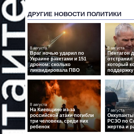
ДРУГИЕ НОВОСТИ ПОЛИТИКИ
8 августа
8 августа
Враг ночью ударил по
Пентагон 
Украине ракетами и 151
отстранил 
дроном: сколько
который к
ликвидировала ПВО
поддержку
8 августа
На Киевщине из-за
7 августа
российской атаки погибли
Оккупанты
три человека, среди них
РСЗО по Сл
ребенок
жертва и 