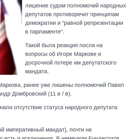
лишение судом полномочий народных
депутатов противоречит принципам
демократии и "равной репрезентации
в парламенте".
Такой была реакция посла на
вопросы об Игоре Маркове и
досрочной потере им депутатского
мандата.
 Маркова, ранее уже лишены полномочий Павел
ндр Домбровский (11 в / в).
нали отсутствие статуса народного депутата
ый императивный мандат), почти не
о есть и исключения. В немецком Бундесрате