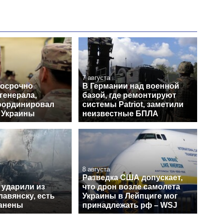
7 августа
досрочно
В Германии над военной
генерала,
базой, где ремонтируют
оординировал
системы Patriot, заметили
 Украины
неизвестные БПЛА
8 августа
Разведка США допускает,
 ударили из
что дрон возле самолета
авянску, есть
Украины в Лейпциге мог
ранены
принадлежать рф – WSJ