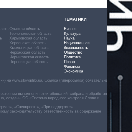
ТЕМАТИКИ
ласть
Сумская область
Бизнес
Тернопольская область
Культура
ь
Харьковская область
Наука
Херсонская область
Национальная
Хмельницкая область
безопасность
Черкасская область
Общество
Черниговская область
Политика
Черновицкая область
Право
Финансы
Экономика
) на www.slovoidilo.ua. Ссылка (гиперссылка) обязательна
состоянии выполнения этих обещаний, собрана и обработана
ua, созданы ОО «Система народного контроля Слово и
ериал», «Спецпроект», «При поддержке».
скому законодательству ответственность за содержание