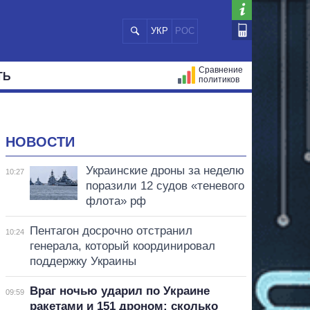
УКР
РОС
Сравнение
ТЬ
политиков
СТРАЦИЙ
МЭРЫ
ВСЕ ПЕРСОНЫ
НОВОСТИ
Украинские дроны за неделю
10:27
поразили 12 судов «теневого
флота» рф
Пентагон досрочно отстранил
10:24
генерала, который координировал
поддержку Украины
Враг ночью ударил по Украине
09:59
ракетами и 151 дроном: сколько