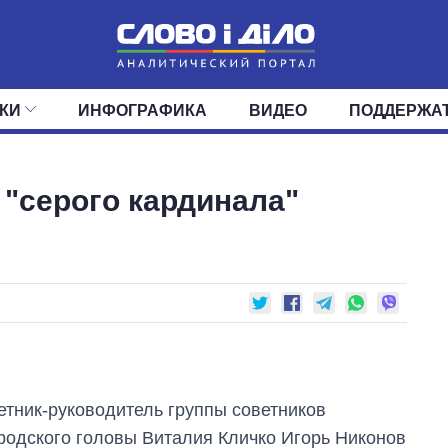
КИ
ИНФОГРАФИКА
ВИДЕО
ПОДДЕРЖА
ИС
ЛЕНТА
ВЕРХОВНАЯ РАДА
СОБЫТИЯ
СТАТЬИ
КАБИНЕТ МИНИСТРОВ
МНЕНИЯ
ОБЗОРЫ
ГЛАВЫ ОБЛАДМИНИ
ДАЙДЖЕСТЫ
"серого кардинала"
ПОЛИТИКА
ДЕПУТАТЫ
ЭКОНОМИКА
КОМИТЕТЫ
ФРАКЦИИ
ОБЩЕСТВО
ОКРУГА
МИР
етник-руководитель группы советников
ородского головы Виталия Кличко Игорь Никонов