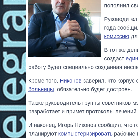
пополнил св
Руководител
года сообщи
комиссию
дл
В тот же ден
создаст
един
работу будет специально созданная инсп
Кроме того,
Никонов
заверил, что корпус
больницы
обязательно будет достроен.
Также руководитель группы советников м
разработает и примет протоколы лечений
И наконец, Игорь Никонов сообщил, что г
планируют
компьютеризировать
рабочие 