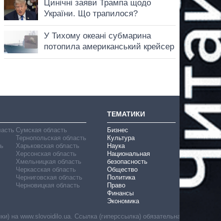
ТЕМАТИКИ
ласть
Сумская область
Бизнес
Тернопольская область
Культура
ь
Харьковская область
Наука
Херсонская область
Национальная
Хмельницкая область
безопасность
Черкасская область
Общество
Черниговская область
Политика
Черновицкая область
Право
Финансы
Экономика
) на www.slovoidilo.ua. Ссылка (гиперссылка) обязательна