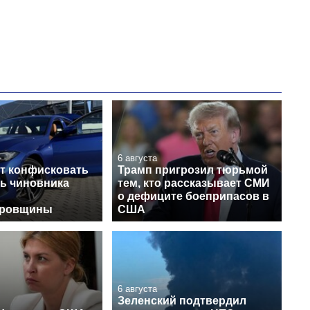
выращивали в
Украине до и во
время большой
войны
6 августа
т конфисковать
Трамп пригрозил тюрьмой
ь чиновника
тем, кто рассказывает СМИ
о дефиците боеприпасов в
тровщины
США
6 августа
Зеленский подтвердил