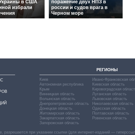
 Украины в США
поражение двух НПЗ в
ной избрали
россии и судов врага в
ечения
Черном море
РЕГИОНЫ
Киев
Ивано-Франковская об
ИС
Автономная республика
Киевская область
Крым
Кировоградская област
РОВ
Винницкая область
Луганская область
Волынская область
Львовская область
ЦИЙ
Днепропетровская область
Николаевская область
Донецкая область
Одесская область
Житомирская область
Полтавская область
Закарпатская область
Ровенская область
Запорожская область
 разрешается при указании ссылки (для интернет-изданий — гиперссылки