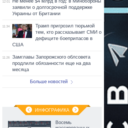
Не менее $4 млрд в год: в Минобороны
12:01
заявили о долгосрочной поддержке
Украины от Британии
Трамп пригрозил тюрьмой
11:34
тем, кто рассказывает СМИ о
дефиците боеприпасов в
США
Замглавы Запорожского облсовета
11:26
продлили обязанности еще на два
месяца
Больше новостей
ИНФОГРАФИКА
Восемь
массированных