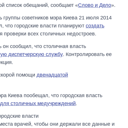
ой список обещаний, сообщает «
Слово и Дело
».
ь группы советников мэра Киева 21 июля 2014
л, что городские власти планируют
создать
я проверки всех столичных недостроев.
ь он сообщил, что столичная власть
ую диспетчерскую службу
. Контролировать ее
екция.
 скорой помощи
двенадцатой
эра Киева пообещал, что городская власть
для столичных медучреждений
.
ородские власти
места врачей, чтобы они держали все данные и