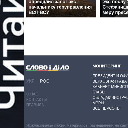
определил залог экс-
Экс-послу
начальнику теруправления
Стефаниши
ВСП ВСУ
меру прес
МОНИТОРИНГ
ПРЕЗИДЕНТ И ОФ
УКР
РОС
ВЕРХОВНАЯ РАДА
КАБИНЕТ МИНИСТ
ГЛАВЫ
О НАС
ОБЛАДМИНИСТРА
КОНТАКТЫ
МЭРЫ
ПРАВИЛА
ВСЕ ПЕРСОНЫ
Использование любых материалов, размещённых на сайте,