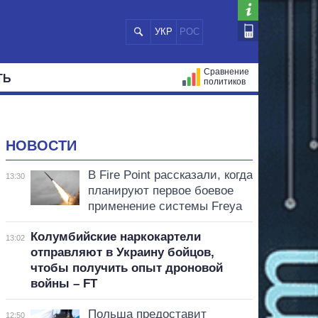
УКР
РОС
Сравнение
ТЬ
политиков
СТРАЦИЙ
МЭРЫ
ВСЕ ПЕРСОНЫ
НОВОСТИ
В Fire Point рассказали, когда
13:30
планируют первое боевое
применение системы Freya
Колумбийские наркокартели
13:02
отправляют в Украину бойцов,
чтобы получить опыт дроновой
войны – FT
Польша предоставит
12:50