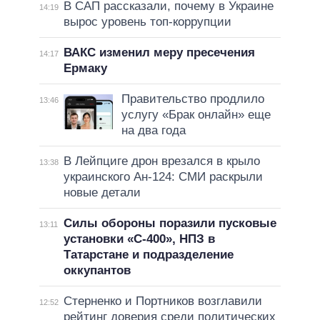
В САП рассказали, почему в Украине
14:19
вырос уровень топ-коррупции
ВАКС изменил меру пресечения
14:17
Ермаку
Правительство продлило
13:46
услугу «Брак онлайн» еще
на два года
В Лейпциге дрон врезался в крыло
13:38
украинского Ан-124: СМИ раскрыли
новые детали
Силы обороны поразили пусковые
13:11
установки «С-400», НПЗ в
Татарстане и подразделение
оккупантов
Стерненко и Портников возглавили
12:52
рейтинг доверия среди политических