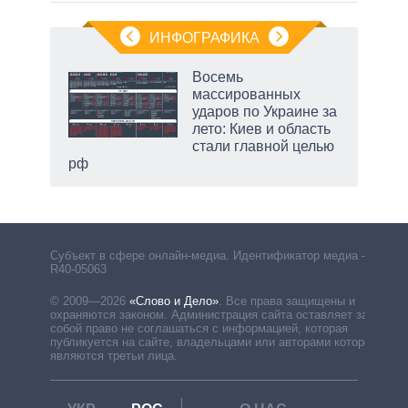
ИНФОГРАФИКА
Восемь
массированных
ударов по Украине за
лето: Киев и область
стали главной целью
рф
Субъект в сфере онлайн-медиа. Идентификатор медиа –
R40-05063
© 2009—2026
«Слово и Дело»
.
Все права защищены и
охраняются законом. Администрация сайта оставляет за
собой право не соглашаться с информацией, которая
публикуется на сайте, владельцами или авторами которой
являются третьи лица.