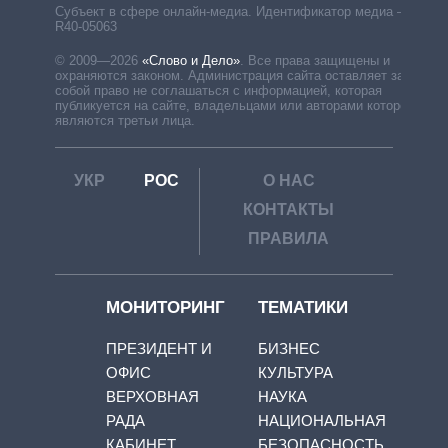
Субъект в сфере онлайн-медиа. Идентификатор медиа –
R40-05063
© 2009—2026
«Слово и Дело»
.
Все права защищены и
охраняются законом. Администрация сайта оставляет за
собой право не соглашаться с информацией, которая
публикуется на сайте, владельцами или авторами которой
являются третьи лица.
УКР
РОС
О НАС
КОНТАКТЫ
ПРАВИЛА
МОНИТОРИНГ
ТЕМАТИКИ
ПРЕЗИДЕНТ И
БИЗНЕС
ОФИС
КУЛЬТУРА
ВЕРХОВНАЯ
НАУКА
РАДА
НАЦИОНАЛЬНАЯ
КАБИНЕТ
БЕЗОПАСНОСТЬ