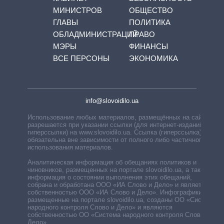
МИНИСТРОВ
ОБЩЕСТВО
ГЛАВЫ
ПОЛИТИКА
ОБЛАДМИНИСТРАЦИЙ
ПРАВО
МЭРЫ
ФИНАНСЫ
ВСЕ ПЕРСОНЫ
ЭКОНОМИКА
info@slovoidilo.ua
Использование любых материалов, размещённых на сайте,
разрешается при указании ссылки (для интернет-изданий —
гиперссылки) на www.slovoidilo.ua. Ссылка (гиперссылка)
обязательна вне зависимости от полного либо частичного
использования материалов.
Аналитическая информация об обещаниях политиков и
чиновников, размещенных на портале slovoidilo.ua, а также
информация о состоянии выполнения этих обещаний,
собрана и обработана ООО «ИА Слово и Дело» и является
собственностью ООО «ИА Слово и Дело». Инфографики,
размещенные на портале slovoidilo.ua, созданы ОО «Система
народного контроля Слово и Дело» и являются
собственностью ОО «Система народного контроля Слово и
Дело».