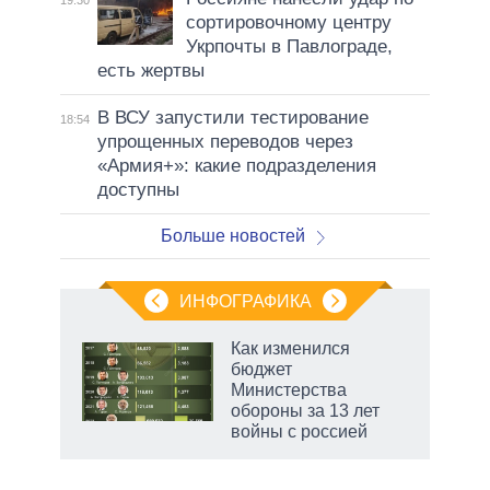
19:30
сортировочному центру
Укрпочты в Павлограде,
есть жертвы
В ВСУ запустили тестирование
18:54
упрощенных переводов через
«Армия+»: какие подразделения
доступны
Больше новостей
ИНФОГРАФИКА
рифы
Как изменился
у в
бюджет
 на
Министерства
обороны за 13 лет
войны с россией
маги