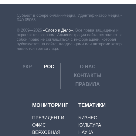
Субъект в сфере онлайн-медиа. Идентификатор медиа –
R40-05063
© 2009—2026
«Слово и Дело»
.
Все права защищены и
охраняются законом. Администрация сайта оставляет за
собой право не соглашаться с информацией, которая
публикуется на сайте, владельцами или авторами которой
являются третьи лица.
УКР
РОС
О НАС
КОНТАКТЫ
ПРАВИЛА
МОНИТОРИНГ
ТЕМАТИКИ
ПРЕЗИДЕНТ И
БИЗНЕС
ОФИС
КУЛЬТУРА
ВЕРХОВНАЯ
НАУКА