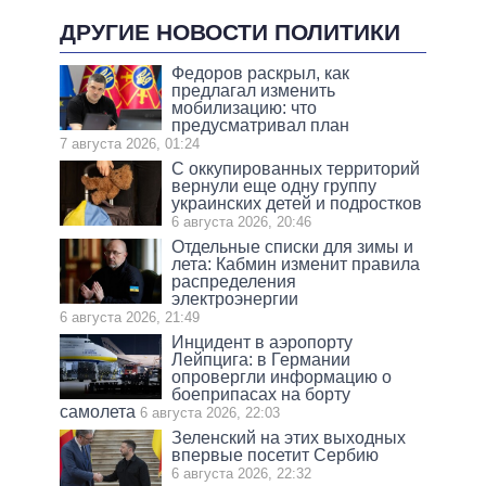
ДРУГИЕ НОВОСТИ ПОЛИТИКИ
Федоров раскрыл, как
предлагал изменить
мобилизацию: что
предусматривал план
7 августа 2026, 01:24
С оккупированных территорий
вернули еще одну группу
украинских детей и подростков
6 августа 2026, 20:46
Отдельные списки для зимы и
лета: Кабмин изменит правила
распределения
электроэнергии
6 августа 2026, 21:49
Инцидент в аэропорту
Лейпцига: в Германии
опровергли информацию о
боеприпасах на борту
самолета
6 августа 2026, 22:03
Зеленский на этих выходных
впервые посетит Сербию
6 августа 2026, 22:32