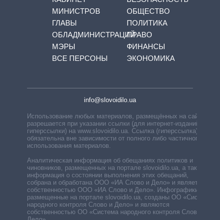
МИНИСТРОВ
ОБЩЕСТВО
ГЛАВЫ
ПОЛИТИКА
ОБЛАДМИНИСТРАЦИЙ
ПРАВО
МЭРЫ
ФИНАНСЫ
ВСЕ ПЕРСОНЫ
ЭКОНОМИКА
info@slovoidilo.ua
Использование любых материалов, размещённых на сайте,
разрешается при указании ссылки (для интернет-изданий —
гиперссылки) на www.slovoidilo.ua. Ссылка (гиперссылка)
обязательна вне зависимости от полного либо частичного
использования материалов.
Аналитическая информация об обещаниях политиков и
чиновников, размещенных на портале slovoidilo.ua, а также
информация о состоянии выполнения этих обещаний,
собрана и обработана ООО «ИА Слово и Дело» и является
собственностью ООО «ИА Слово и Дело». Инфографики,
размещенные на портале slovoidilo.ua, созданы ОО «Система
народного контроля Слово и Дело» и являются
собственностью ОО «Система народного контроля Слово и
Дело».