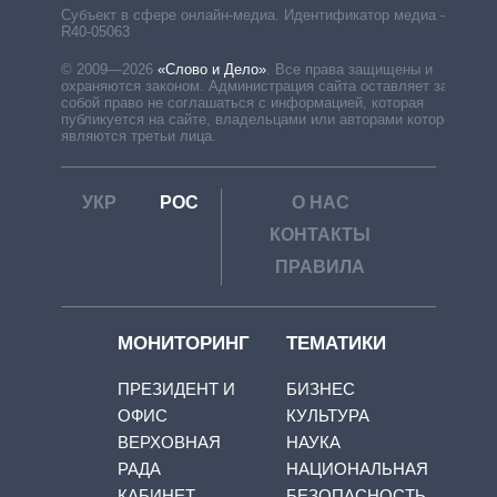
Субъект в сфере онлайн-медиа. Идентификатор медиа –
R40-05063
© 2009—2026
«Слово и Дело»
.
Все права защищены и
охраняются законом. Администрация сайта оставляет за
собой право не соглашаться с информацией, которая
публикуется на сайте, владельцами или авторами которой
являются третьи лица.
УКР
РОС
О НАС
КОНТАКТЫ
ПРАВИЛА
МОНИТОРИНГ
ТЕМАТИКИ
ПРЕЗИДЕНТ И
БИЗНЕС
ОФИС
КУЛЬТУРА
ВЕРХОВНАЯ
НАУКА
РАДА
НАЦИОНАЛЬНАЯ
КАБИНЕТ
БЕЗОПАСНОСТЬ