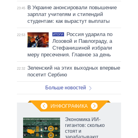
В Украине анонсировали повышение
23:45
зарплат учителям и стипендий
студентам: как вырастут выплаты
Россия ударила по
ИТОГИ
22:53
Лозовой и Павлограду, а
Стефанишиной избрали
меру пресечения. Главное за день
Зеленский на этих выходных впервые
22:32
посетит Сербию
Больше новостей
ИНФОГРАФИКА
Экономика ИИ-
гигантов: сколько
стоят и
ет
зарабатывают