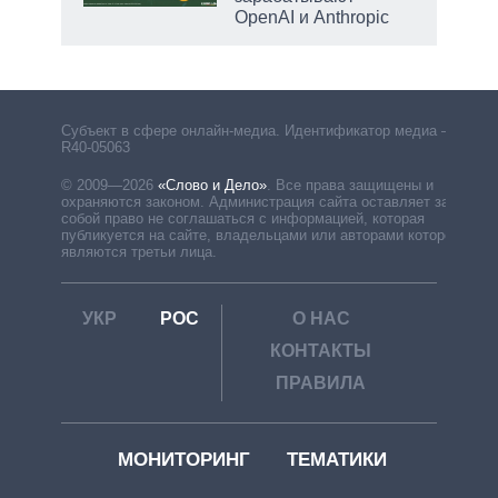
OpenAI и Anthropic
Субъект в сфере онлайн-медиа. Идентификатор медиа –
R40-05063
© 2009—2026
«Слово и Дело»
.
Все права защищены и
охраняются законом. Администрация сайта оставляет за
собой право не соглашаться с информацией, которая
публикуется на сайте, владельцами или авторами которой
являются третьи лица.
УКР
РОС
О НАС
КОНТАКТЫ
ПРАВИЛА
МОНИТОРИНГ
ТЕМАТИКИ