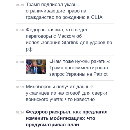
Трамп подписал указы,
04:39
ограничивающие право на
гражданство по рождению в США
Федоров заявил, что ведет
03:56
переговоры с Маском об
использования Starlink для ударов по
рф
«Нам тоже нужны ракеты»:
02:59
Трамп прокомментировал
запрос Украины на Patriot
Минобороны получит данные
01:59
украинцев из налоговой для сверки
воинского учета: что известно
Федоров раскрыл, как предлагал
01:24
изменить мобилизацию: что
предусматривал план