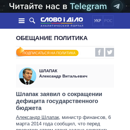
УКР
РОС
НОВОСТИ
ОБЕЩАНИЕ ПОЛИТИКА
ОБЕЩАНИЯ
ЛЕНТА
ПОЛИТИКА
ПОДПИСАТЬСЯ НА ПОЛИТИКА
СОБЫТИЯ
ЭКОНОМИКА
ПОЛИТИКИ
СТАТЬИ
ОБЩЕСТВО
ШЛАПАК
ИНФОГРАФИКА
МНЕНИЯ
МИР
ВСЕ ПОЛИТИКИ
Александр Витальевич
ОБЗОРЫ
ПРЕЗИДЕНТ И ОФИС
ВИДЕО
ДАЙДЖЕСТЫ
ВЕРХОВНАЯ РАДА
Шлапак заявил о сокращении
ПОДДЕРЖАТЬ
дефицита государственного
КАБИНЕТ МИНИСТРОВ
бюджета
ГЛАВЫ ОБЛАДМИНИСТРАЦИЙ
СРАВНЕНИЕ ПОЛИТИКОВ
Александр Шлапак
, министр финансов, 6
МЭРЫ
марта 2014 года сообщил, что перед
ВСЕ ПЕРСОНЫ