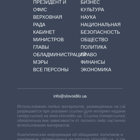
ПРЕЗИДЕНТ И
БИЗНЕС
ОФИС
КУЛЬТУРА
ВЕРХОВНАЯ
НАУКА
РАДА
НАЦИОНАЛЬНАЯ
КАБИНЕТ
БЕЗОПАСНОСТЬ
МИНИСТРОВ
ОБЩЕСТВО
ГЛАВЫ
ПОЛИТИКА
ОБЛАДМИНИСТРАЦИЙ
ПРАВО
МЭРЫ
ФИНАНСЫ
ВСЕ ПЕРСОНЫ
ЭКОНОМИКА
info@slovoidilo.ua
Использование любых материалов, размещённых на сайте,
разрешается при указании ссылки (для интернет-изданий —
гиперссылки) на www.slovoidilo.ua. Ссылка (гиперссылка)
обязательна вне зависимости от полного либо частичного
использования материалов.
Аналитическая информация об обещаниях политиков и
чиновников, размещенных на портале slovoidilo.ua, а также