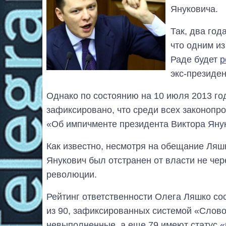
Януковича.
Так, два го
что одним и
Раде будет
р
экс-президе
Однако по состоянию на 10 июля 2013 го
зафиксировано, что среди всех законопр
«Об импичменте президента Виктора Янук
Как известно, несмотря на обещание Ляшк
Янукович был отстранен от власти не чер
революции.
Рейтинг ответственности Олега Ляшко со
из 90, зафиксированных системой «Слово
невыполненные, а еще 79 имеют статус
«