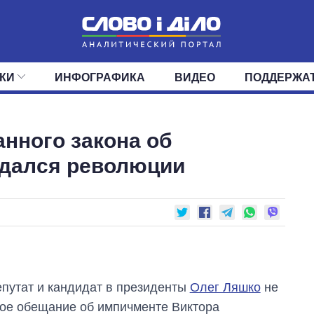
КИ
ИНФОГРАФИКА
ВИДЕО
ПОДДЕРЖА
ИС
ЛЕНТА
ВЕРХОВНАЯ РАДА
СОБЫТИЯ
СТАТЬИ
КАБИНЕТ МИНИСТРОВ
МНЕНИЯ
ОБЗОРЫ
ГЛАВЫ ОБЛАДМИНИ
ДАЙДЖЕСТЫ
нного закона об
ПОЛИТИКА
ДЕПУТАТЫ
ЭКОНОМИКА
КОМИТЕТЫ
ФРАКЦИИ
ОБЩЕСТВО
ОКРУГА
МИР
дался революции
путат и кандидат в президенты
Олег Ляшко
не
ое обещание об импичменте Виктора