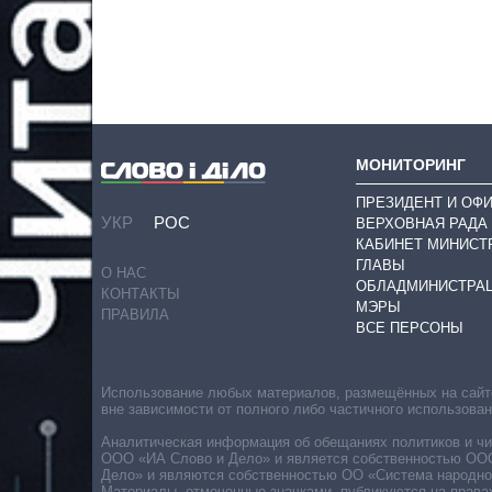
МОНИТОРИНГ
ПРЕЗИДЕНТ И ОФ
УКР
РОС
ВЕРХОВНАЯ РАДА
КАБИНЕТ МИНИСТ
ГЛАВЫ
О НАС
ОБЛАДМИНИСТРА
КОНТАКТЫ
МЭРЫ
ПРАВИЛА
ВСЕ ПЕРСОНЫ
Использование любых материалов, размещённых на сайте,
вне зависимости от полного либо частичного использова
Аналитическая информация об обещаниях политиков и чин
ООО «ИА Слово и Дело» и является собственностью ООО 
Дело» и являются собственностью ОО «Система народног
Материалы, отмеченные значками, публикуются на права