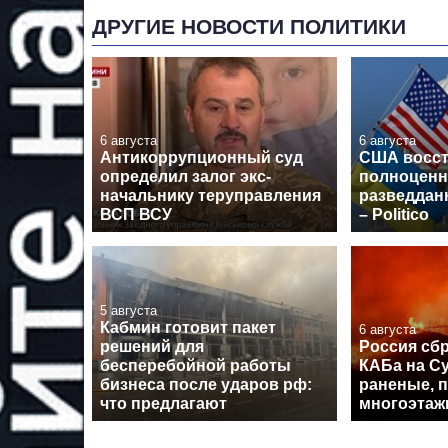
ДРУГИЕ НОВОСТИ ПОЛИТИКИ
6 августа
6 августа
Антикоррупционный суд
США восс
определил залог экс-
полноценн
начальнику теруправления
разведдан
ВСП ВСУ
– Politico
5 августа
Кабмин готовит пакет
6 августа
решений для
Россия сб
бесперебойной работы
КАБа на С
бизнеса после ударов рф:
раненые, 
что предлагают
многоэтаж