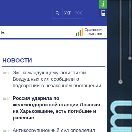
УКР
РОС
Сравнение
ТЬ
политиков
СТРАЦИЙ
МЭРЫ
ВСЕ ПЕРСОНЫ
НОВОСТИ
Экс-командующему логистикой
10:35
Воздушных сил сообщили о
подозрении в незаконном обогащении
Россия ударила по
10:10
железнодорожной станции Лозовая
на Харьковщине, есть погибшие и
раненые
Антикоррупционный суд определил
10:02