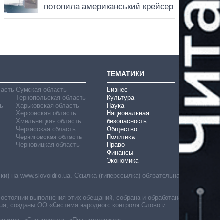
ТЕМАТИКИ
ласть
Сумская область
Бизнес
Тернопольская область
Культура
ь
Харьковская область
Наука
Херсонская область
Национальная
Хмельницкая область
безопасность
Черкасская область
Общество
Черниговская область
Политика
Черновицкая область
Право
Финансы
Экономика
) на www.slovoidilo.ua. Ссылка (гиперссылка) обязательна
состоянии выполнения этих обещаний, собрана и обработана
ua, созданы ОО «Система народного контроля Слово и
ериал», «Спецпроект», «При поддержке».