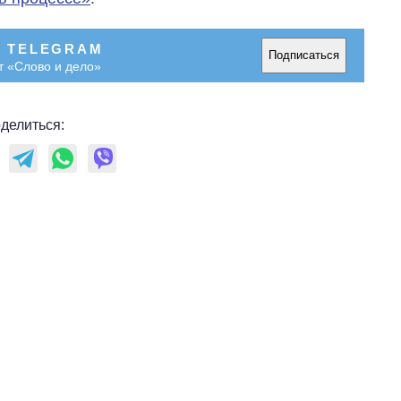
В TELEGRAM
Подписаться
т «Слово и дело»
делиться:
Экспорт оружия:
сколько ракет,
самолетов и
танков продала