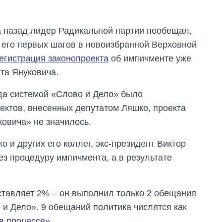
да назад лидер Радикальной партии пообещал,
з его первых шагов в новоизбранной Верховной
егистрация законопроекта
об импичменте уже
нта Януковича.
да системой «Слово и Дело» было
оектов, внесенных депутатом Ляшко, проекта
овича» не значилось.
о и других его коллег, экс-президент Виктор
ез процедуру импичмента, а в результате
ставляет 2% – он выполнил только 2 обещания
 и Дело». 9 обещаний политика числятся как
в процессе»
.