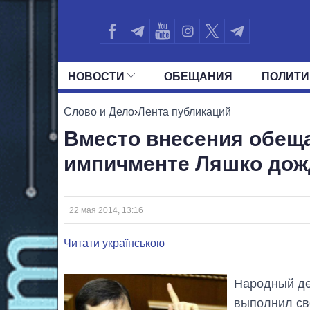
НОВОСТИ
ОБЕЩАНИЯ
ПОЛИТИ
ВСЕ ПОЛИТИКИ
ПРЕЗИДЕНТ И ОФ
Слово и Дело
›
Лента публикаций
Вместо внесения обеща
импичменте Ляшко дож
22 мая 2014, 13:16
Читати українською
Народный де
выполнил св