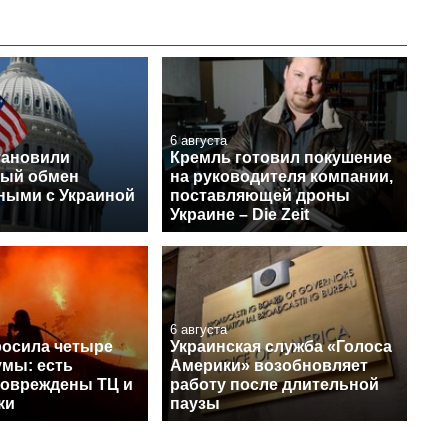
Украина за годы
независимости
6 августа
тановили
Кремль готовил покушение
ый обмен
на руководителя компании,
ными с Украиной
поставляющей дроны
Украине – Die Zeit
6 августа
росила четыре
Украинская служба «Голоса
умы: есть
Америки» возобновляет
повреждены ТЦ и
работу после длительной
ки
паузы