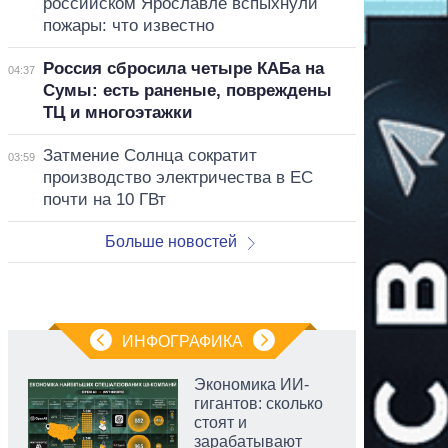
российском Ярославле вспыхнули
пожары: что известно
Россия сбросила четыре КАБа на
04:37
Сумы: есть раненые, повреждены
ТЦ и многоэтажки
Затмение Солнца сократит
03:59
производство электричества в ЕС
почти на 10 ГВт
Больше новостей
ИНФОГРАФИКА
Экономика ИИ-
гигантов: сколько
стоят и
зарабатывают