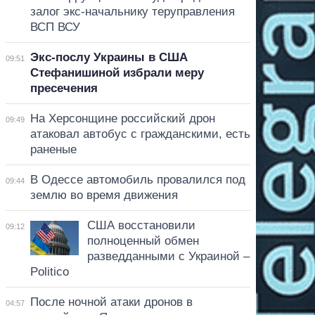
залог экс-начальнику теруправления
ВСП ВСУ
Экс-послу Украины в США
09:51
Стефанишиной избрали меру
пресечения
На Херсонщине российский дрон
09:49
атаковал автобус с гражданскими, есть
раненые
В Одессе автомобиль провалился под
09:44
землю во время движения
США восстановили
09:12
полноценный обмен
разведданными с Украиной –
Politico
После ночной атаки дронов в
04:57