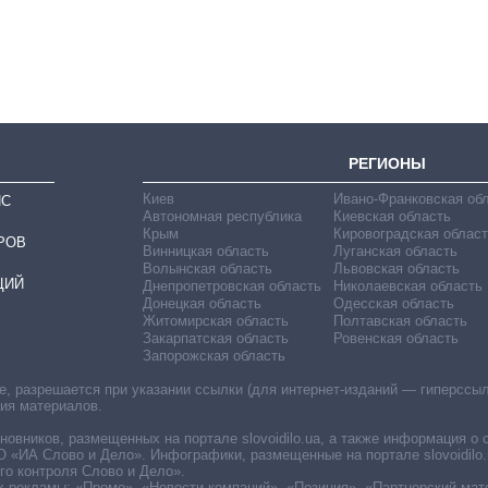
РЕГИОНЫ
Киев
Ивано-Франковская об
ИС
Автономная республика
Киевская область
Крым
Кировоградская област
РОВ
Винницкая область
Луганская область
Волынская область
Львовская область
ЦИЙ
Днепропетровская область
Николаевская область
Донецкая область
Одесская область
Житомирская область
Полтавская область
Закарпатская область
Ровенская область
Запорожская область
 разрешается при указании ссылки (для интернет-изданий — гиперссылки
ния материалов.
овников, размещенных на портале slovoidilo.ua, а также информация о 
«ИА Слово и Дело». Инфографики, размещенные на портале slovoidilo.
о контроля Слово и Дело».
х рекламы: «Промо», «Новости компаний», «Позиция», «Партнерский мат