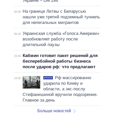
Украине – Die Zeit
На границе Литвы с Беларусью
00:58
нашли уже третий подземный туннель
для нелегальных мигрантов
Украинская служба «Голоса Америки»
00:26
возобновляет работу после
длительной паузы
Кабмин готовит пакет решений для
23:45
бесперебойной работы бизнеса
после ударов рф: что предлагают
Рф массированно
ИТОГИ
23:00
ударила по Киеву и
области, а экс-послу
Стефанишиной вручили подозрение.
Главное за день
Больше новостей