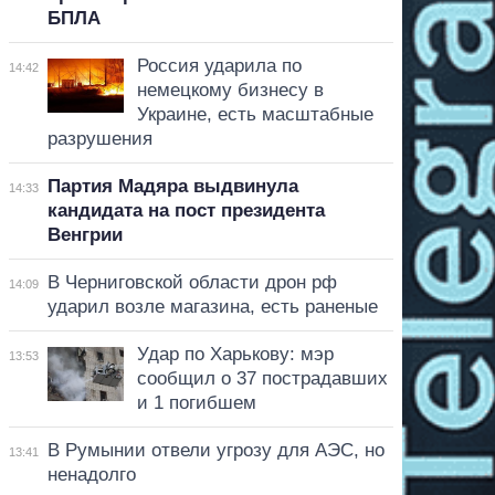
БПЛА
Россия ударила по
14:42
немецкому бизнесу в
Украине, есть масштабные
разрушения
Партия Мадяра выдвинула
14:33
кандидата на пост президента
Венгрии
В Черниговской области дрон рф
14:09
ударил возле магазина, есть раненые
Удар по Харькову: мэр
13:53
сообщил о 37 пострадавших
и 1 погибшем
В Румынии отвели угрозу для АЭС, но
13:41
ненадолго