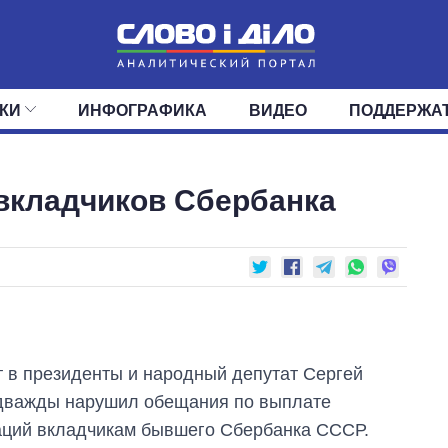
КИ
ИНФОГРАФИКА
ВИДЕО
ПОДДЕРЖА
ИС
ЛЕНТА
ВЕРХОВНАЯ РАДА
СОБЫТИЯ
СТАТЬИ
КАБИНЕТ МИНИСТРОВ
МНЕНИЯ
ОБЗОРЫ
ГЛАВЫ ОБЛАДМИНИ
ДАЙДЖЕСТЫ
вкладчиков Сбербанка
ПОЛИТИКА
ДЕПУТАТЫ
ЭКОНОМИКА
КОМИТЕТЫ
ФРАКЦИИ
ОБЩЕСТВО
ОКРУГА
МИР
 в президенты и народный депутат Сергей
 дважды нарушил обещания по выплате
аций вкладчикам бывшего Сбербанка СССР.