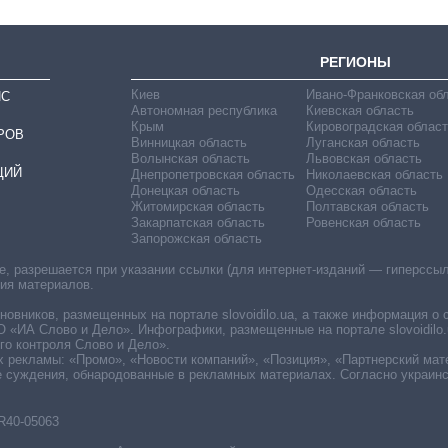
РЕГИОНЫ
Киев
Ивано-Франковская об
ИС
Автономная республика
Киевская область
Крым
Кировоградская област
РОВ
Винницкая область
Луганская область
Волынская область
Львовская область
ЦИЙ
Днепропетровская область
Николаевская область
Донецкая область
Одесская область
Житомирская область
Полтавская область
Закарпатская область
Ровенская область
Запорожская область
 разрешается при указании ссылки (для интернет-изданий — гиперссылки
ния материалов.
овников, размещенных на портале slovoidilo.ua, а также информация о 
«ИА Слово и Дело». Инфографики, размещенные на портале slovoidilo.
о контроля Слово и Дело».
х рекламы: «Промо», «Новости компаний», «Позиция», «Партнерский мат
е суждения, обнародованные в рекламных материалах. Согласно украин
R40-05063