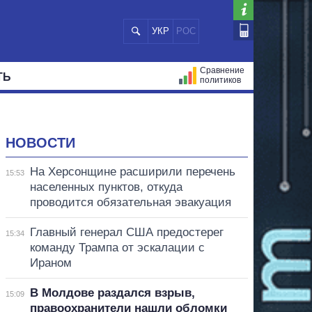
УКР
РОС
Сравнение
ТЬ
политиков
СТРАЦИЙ
МЭРЫ
ВСЕ ПЕРСОНЫ
НОВОСТИ
На Херсонщине расширили перечень
15:53
населенных пунктов, откуда
проводится обязательная эвакуация
Главный генерал США предостерег
15:34
команду Трампа от эскалации с
Ираном
В Молдове раздался взрыв,
15:09
правоохранители нашли обломки