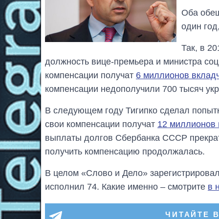
Оба обещ
один год
Так, в 2
должность вице-премьера и министра соц
компенсации получат
6 миллионов вклад
компенсации недополучили 700 тысяч укр
В следующем году Тигипко сделал попытк
свои компенсации получат
12 миллионов 
выплаты долгов Сбербанка СССР прекра
получить компенсацию продолжалась.
В целом «Слово и Дело» зарегистрирова
исполнил 74. Какие именно – смотрите
в 
ЧИТАЙТЕ 