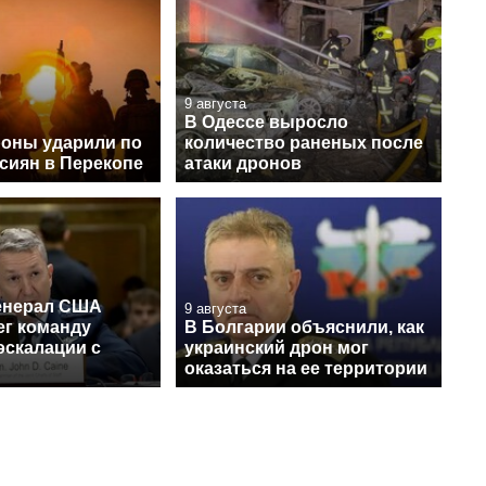
9 августа
В Одессе выросло
оны ударили по
количество раненых после
сиян в Перекопе
атаки дронов
енерал США
9 августа
ег команду
В Болгарии объяснили, как
эскалации с
украинский дрон мог
оказаться на ее территории