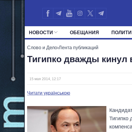
НОВОСТИ
ОБЕЩАНИЯ
ПОЛИТИ
ВСЕ ПОЛИТИКИ
ПРЕЗИДЕНТ И ОФ
Слово и Дело
›
Лента публикаций
Тигипко дважды кинул 
15 мая 2014, 12:17
Читати українською
Кандидат
Тигипко
компенс