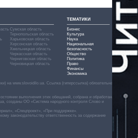
ТЕМАТИКИ
ласть
Сумская область
Бизнес
Тернопольская область
Культура
ь
Харьковская область
Наука
Херсонская область
Национальная
Хмельницкая область
безопасность
Черкасская область
Общество
Черниговская область
Политика
Черновицкая область
Право
Финансы
Экономика
) на www.slovoidilo.ua. Ссылка (гиперссылка) обязательна
состоянии выполнения этих обещаний, собрана и обработана
ua, созданы ОО «Система народного контроля Слово и
ериал», «Спецпроект», «При поддержке».
скому законодательству ответственность за содержание