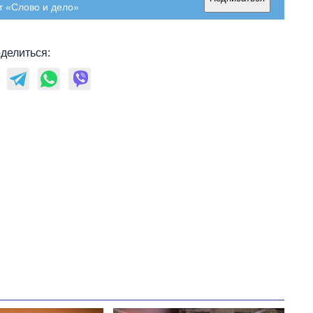
т «Слово и дело»
делиться:
Как за 10 лет
изменилось
количество
поступающих в
бакалавриат,
магистратуру и
аспирантуру