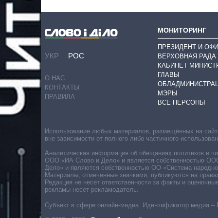
МОНИТОРИНГ
ПРЕЗИДЕНТ И ОФ
УКР
РОС
ВЕРХОВНАЯ РАДА
КАБИНЕТ МИНИСТ
ГЛАВЫ
О НАС
ОБЛАДМИНИСТРА
КОНТАКТЫ
МЭРЫ
ПРАВИЛА
ВСЕ ПЕРСОНЫ
Использование любых материалов, размещённых на сайте,
вне зависимости от полного либо частичного использова
Аналитическая информация об обещаниях политиков и чин
ООО «ИА Слово и Дело» и является собственностью ООО 
Дело» и являются собственностью ОО «Система народног
Материалы, отмеченные значками, публикуются на права
Редакция не несет ответственности за факты и оценочны
рекламы несет рекламодатель.
Субъект в сфере онлайн-медиа. Идентификатор медиа – 