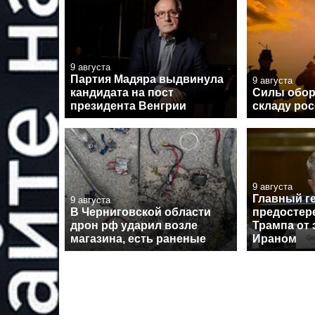
9 августа
Партия Мадяра выдвинула
9 августа
кандидата на пост
Силы обор
президента Венгрии
складу рос
9 августа
Главный г
9 августа
В Черниговской области
предостер
дрон рф ударил возле
Трампа от 
магазина, есть раненые
Ираном