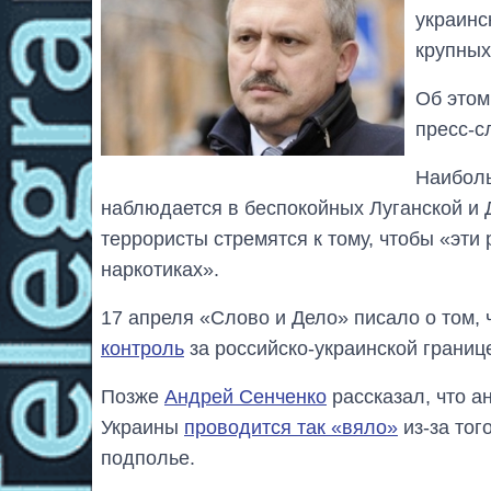
украинс
крупных
Об это
пресс-с
Наиболь
наблюдается в беспокойных Луганской и 
террористы стремятся к тому, чтобы «эти 
наркотиках».
17 апреля «Слово и Дело» писало о том, 
контроль
за российско-украинской границ
Позже
Андрей Сенченко
рассказал, что а
Украины
проводится так «вяло»
из-за тог
подполье.