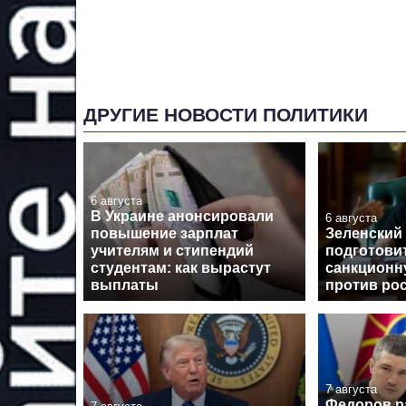
ДРУГИЕ НОВОСТИ ПОЛИТИКИ
6 августа
В Украине анонсировали
6 августа
повышение зарплат
Зеленский
учителям и стипендий
подготови
студентам: как вырастут
санкционн
выплаты
против ро
7 августа
Федоров р