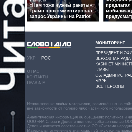
7 августа
«Нам тоже нужны ракеты»:
предлагал
Трамп прокомментировал
мобилизац
запрос Украины на Patriot
предусмат
МОНИТОРИНГ
ПРЕЗИДЕНТ И ОФ
УКР
РОС
ВЕРХОВНАЯ РАДА
КАБИНЕТ МИНИСТ
ГЛАВЫ
О НАС
ОБЛАДМИНИСТРА
КОНТАКТЫ
МЭРЫ
ПРАВИЛА
ВСЕ ПЕРСОНЫ
Использование любых материалов, размещённых на сайте,
вне зависимости от полного либо частичного использова
Аналитическая информация об обещаниях политиков и чин
ООО «ИА Слово и Дело» и является собственностью ООО 
Дело» и являются собственностью ОО «Система народног
Материалы, отмеченные значками, публикуются на права