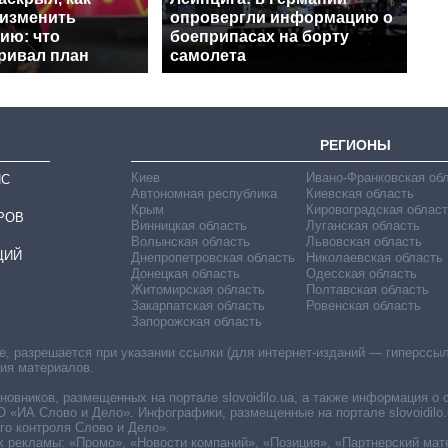
 изменить
опровергли информацию о
ию: что
боеприпасах на борту
ривал план
самолета
РЕГИОНЫ
Киев
Ивано-Франковская об
ИС
Автономная республика
Киевская область
Крым
Кировоградская област
РОВ
Винницкая область
Луганская область
Волынская область
Львовская область
ЦИЙ
Днепропетровская область
Николаевская область
Донецкая область
Одесская область
Житомирская область
Полтавская область
Закарпатская область
Ровенская область
Запорожская область
 разрешается при указании ссылки (для интернет-изданий — гиперссылки
ния материалов.
овников, размещенных на портале slovoidilo.ua, а также информация о 
«ИА Слово и Дело». Инфографики, размещенные на портале slovoidilo.
о контроля Слово и Дело».
х рекламы: «Промо», «Новости компаний», «Позиция», «Партнерский мат