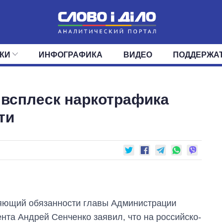
КИ
ИНФОГРАФИКА
ВИДЕО
ПОДДЕРЖА
ИС
ЛЕНТА
ВЕРХОВНАЯ РАДА
СОБЫТИЯ
СТАТЬИ
КАБИНЕТ МИНИСТРОВ
МНЕНИЯ
ОБЗОРЫ
ГЛАВЫ ОБЛАДМИНИ
ДАЙДЖЕСТЫ
 всплеск наркотрафика
ПОЛИТИКА
ДЕПУТАТЫ
ЭКОНОМИКА
КОМИТЕТЫ
ФРАКЦИИ
ОБЩЕСТВО
ОКРУГА
МИР
ти
яющий обязанности главы Администрации
нта Андрей Сенченко заявил, что на российско-