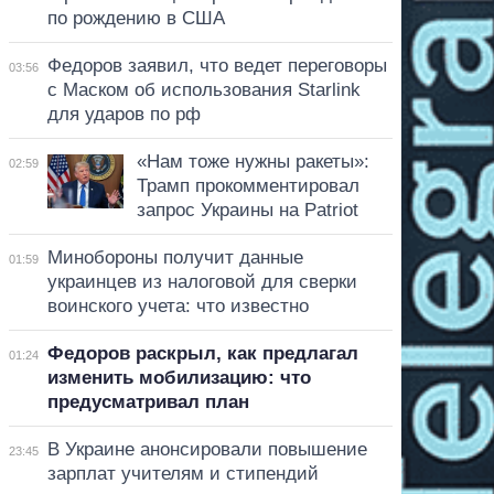
по рождению в США
Федоров заявил, что ведет переговоры
03:56
с Маском об использования Starlink
для ударов по рф
«Нам тоже нужны ракеты»:
02:59
Трамп прокомментировал
запрос Украины на Patriot
Минобороны получит данные
01:59
украинцев из налоговой для сверки
воинского учета: что известно
Федоров раскрыл, как предлагал
01:24
изменить мобилизацию: что
предусматривал план
В Украине анонсировали повышение
23:45
зарплат учителям и стипендий