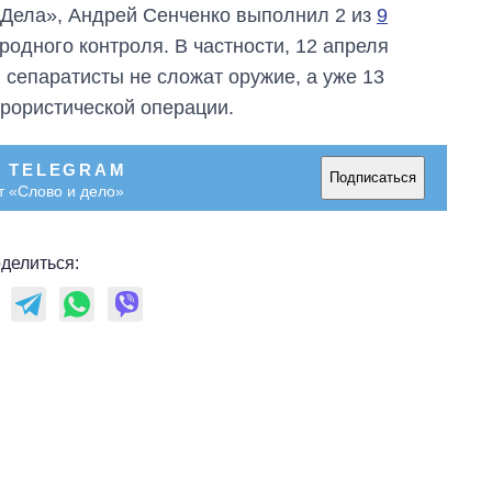
и Дела», Андрей Сенченко выполнил 2 из
9
родного контроля. В частности, 12 апреля
 сепаратисты не сложат оружие, а уже 13
рористической операции.
В TELEGRAM
Подписаться
т «Слово и дело»
делиться:
Как за 10 лет
изменилось
количество
поступающих в
бакалавриат,