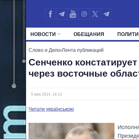
НОВОСТИ
ОБЕЩАНИЯ
ПОЛИТИ
ВСЕ ПОЛИТИКИ
ПРЕЗИДЕНТ И ОФ
Слово и Дело
›
Лента публикаций
Сенченко констатирует
через восточные облас
5 мая 2014, 16:13
Читати українською
Исполн
Президе