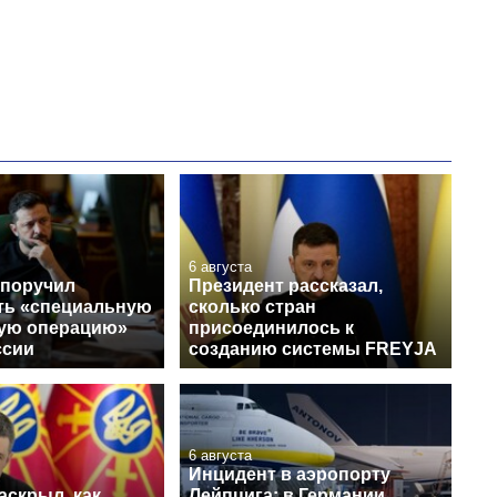
магистратуру и
аспирантуру
6 августа
 поручил
Президент рассказал,
ть «специальную
сколько стран
ую операцию»
присоединилось к
ссии
созданию системы FREYJA
6 августа
Инцидент в аэропорту
аскрыл, как
Лейпцига: в Германии