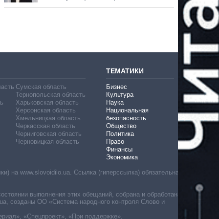
ТЕМАТИКИ
ласть
Сумская область
Бизнес
Тернопольская область
Культура
ь
Харьковская область
Наука
Херсонская область
Национальная
Хмельницкая область
безопасность
Черкасская область
Общество
Черниговская область
Политика
Черновицкая область
Право
Финансы
Экономика
) на www.slovoidilo.ua. Ссылка (гиперссылка) обязательна
состоянии выполнения этих обещаний, собрана и обработана
ua, созданы ОО «Система народного контроля Слово и
ериал», «Спецпроект», «При поддержке».