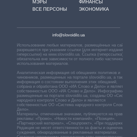
МЭРЫ
ФИНАНСЫ
ВСЕ ПЕРСОНЫ
ЭКОНОМИКА
info@slovoidilo.ua
Использование любых материалов, размещённых на сайте,
разрешается при указании ссылки (для интернет-изданий —
гиперссылки) на www.slovoidilo.ua. Ссылка (гиперссылка)
обязательна вне зависимости от полного либо частичного
использования материалов.
Аналитическая информация об обещаниях политиков и
чиновников, размещенных на портале slovoidilo.ua, а также
информация о состоянии выполнения этих обещаний,
собрана и обработана ООО «ИА Слово и Дело» и является
собственностью ООО «ИА Слово и Дело». Инфографики,
размещенные на портале slovoidilo.ua, созданы ОО «Система
народного контроля Слово и Дело» и являются
собственностью ОО «Система народного контроля Слово и
Дело».
Материалы, отмеченные значками, публикуются на правах
рекламы: «Промо», «Новости компаний», «Позиция»,
«Партнерский материал», «Спецпроект», «При поддержке».
Редакция не несет ответственности за факты и оценочные
суждения, обнародованные в рекламных материалах.
Согласно украинскому законодательству ответственность за