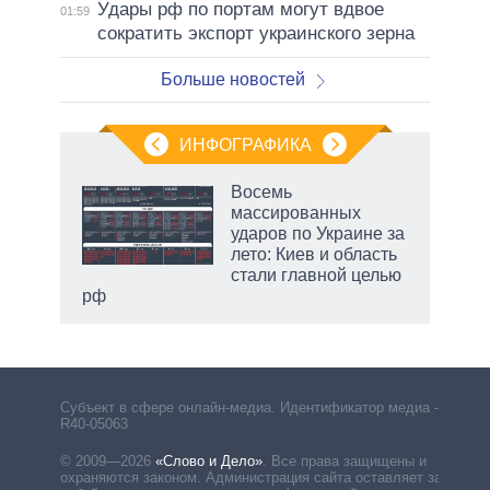
Удары рф по портам могут вдвое
01:59
сократить экспорт украинского зерна
Больше новостей
ИНФОГРАФИКА
Восемь
массированных
ударов по Украине за
ет
лето: Киев и область
стали главной целью
рф
Субъект в сфере онлайн-медиа. Идентификатор медиа –
R40-05063
© 2009—2026
«Слово и Дело»
.
Все права защищены и
охраняются законом. Администрация сайта оставляет за