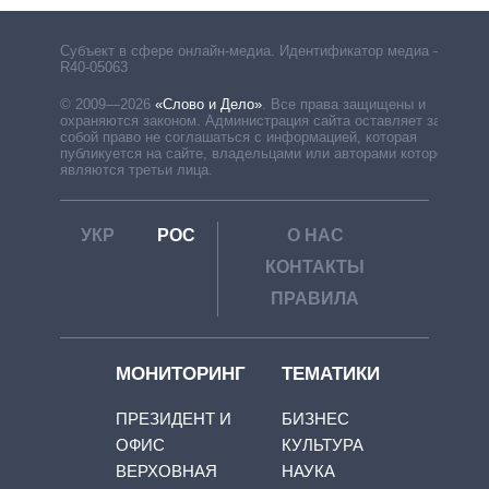
Субъект в сфере онлайн-медиа. Идентификатор медиа –
R40-05063
© 2009—2026
«Слово и Дело»
.
Все права защищены и
охраняются законом. Администрация сайта оставляет за
собой право не соглашаться с информацией, которая
публикуется на сайте, владельцами или авторами которой
являются третьи лица.
УКР
РОС
О НАС
КОНТАКТЫ
ПРАВИЛА
МОНИТОРИНГ
ТЕМАТИКИ
ПРЕЗИДЕНТ И
БИЗНЕС
ОФИС
КУЛЬТУРА
ВЕРХОВНАЯ
НАУКА