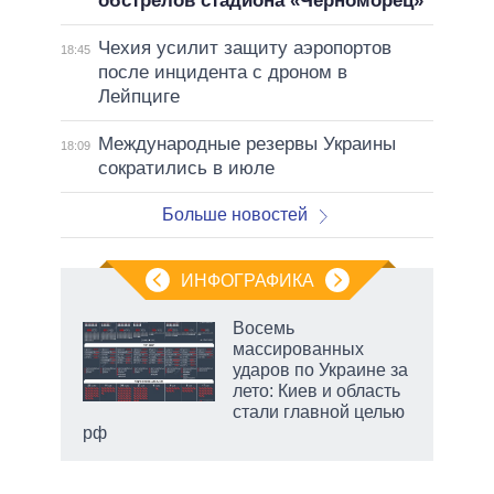
обстрелов стадиона «Черноморец»
Чехия усилит защиту аэропортов
18:45
после инцидента с дроном в
Лейпциге
Международные резервы Украины
18:09
сократились в июле
Больше новостей
ИНФОГРАФИКА
еля
Восемь
массированных
ударов по Украине за
лето: Киев и область
стали главной целью
рф