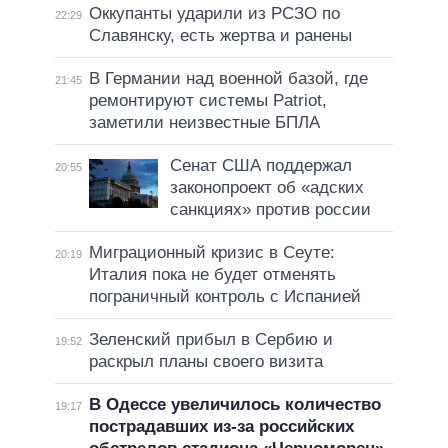
Оккупанты ударили из РСЗО по
22:29
Славянску, есть жертва и ранены
В Германии над военной базой, где
21:45
ремонтируют системы Patriot,
заметили неизвестные БПЛА
Сенат США поддержал
20:55
законопроект об «адских
санкциях» против россии
Миграционный кризис в Сеуте:
20:19
Италия пока не будет отменять
пограничный контроль с Испанией
Зеленский прибыл в Сербию и
19:52
раскрыл планы своего визита
В Одессе увеличилось количество
19:17
пострадавших из-за российских