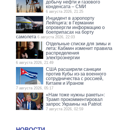
добычу нефти и газового
конденсата – СМИ
6 августа 2026, 21:25
Инцидент в аэропорту
Лейпцига: в Германии
опровергли информацию о
боеприпасах на борту
самолета
6 августа 2026, 22:03
Отдельные списки для зимы и
лета: Кабмин изменит правила
распределения
электроэнергии
6 августа 2026, 21:49
США расширили санкции
против Кубы из-за военного
сотрудничества с россией,
Китаем и Ираном
7 августа 2026, 05:17
«Нам тоже нужны ракеты»:
Трамп прокомментировал
запрос Украины на Patriot
7 августа 2026, 02:59
НОВОСТИ