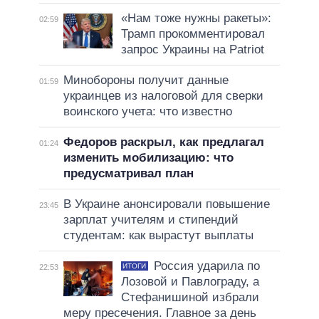
«Нам тоже нужны ракеты»:
02:59
Трамп прокомментировал
запрос Украины на Patriot
Минобороны получит данные
01:59
украинцев из налоговой для сверки
воинского учета: что известно
Федоров раскрыл, как предлагал
01:24
изменить мобилизацию: что
предусматривал план
В Украине анонсировали повышение
23:45
зарплат учителям и стипендий
студентам: как вырастут выплаты
Россия ударила по
ИТОГИ
22:53
Лозовой и Павлограду, а
Стефанишиной избрали
меру пресечения. Главное за день