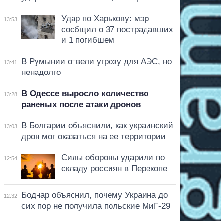
Удар по Харькову: мэр
13:53
сообщил о 37 пострадавших
и 1 погибшем
В Румынии отвели угрозу для АЭС, но
13:41
ненадолго
В Одессе выросло количество
13:28
раненых после атаки дронов
В Болгарии объяснили, как украинский
13:03
дрон мог оказаться на ее территории
Силы обороны ударили по
12:54
складу россиян в Перекопе
Боднар объяснил, почему Украина до
12:32
сих пор не получила польские МиГ-29