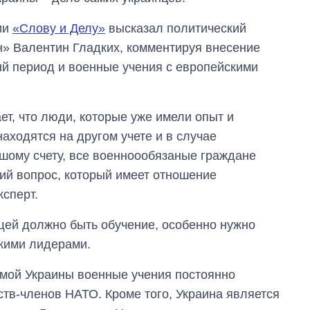
ии
«Слову и Делу»
высказал политический
н» Валентин Гладких, комментируя внесение
ый период и военные учения с европейскими
ет, что люди, которые уже имели опыт и
аходятся на другом учете и в случае
ьшому счету, все военноообязаные граждане
Как за 10 лет
кий вопрос, который имеет отношение
изменилось
количество
ксперт.
поступающих в
бакалавриат,
щей должно быть обучение, особенно нужно
магистратуру и
кими лидерами.
аспирантуру
мой Украины военные учения постоянно
ств-членов НАТО. Кроме того, Украина является