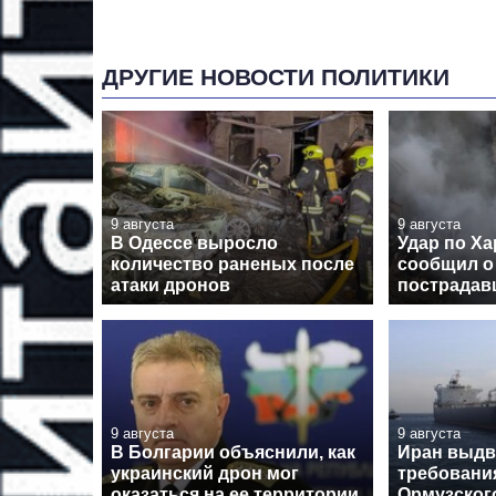
ДРУГИЕ НОВОСТИ ПОЛИТИКИ
9 августа
9 августа
В Одессе выросло
Удар по Ха
количество раненых после
сообщил о
атаки дронов
пострадав
9 августа
9 августа
В Болгарии объяснили, как
Иран выд
украинский дрон мог
требовани
оказаться на ее территории
Ормузског