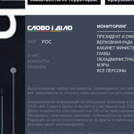
МОНИТОРИНГ
ПРЕЗИДЕНТ И ОФ
УКР
РОС
ВЕРХОВНАЯ РАДА
КАБИНЕТ МИНИСТ
ГЛАВЫ
О НАС
ОБЛАДМИНИСТРА
КОНТАКТЫ
МЭРЫ
ПРАВИЛА
ВСЕ ПЕРСОНЫ
Использование любых материалов, размещённых на сайте,
вне зависимости от полного либо частичного использова
Аналитическая информация об обещаниях политиков и чин
ООО «ИА Слово и Дело» и является собственностью ООО 
Дело» и являются собственностью ОО «Система народног
Материалы, отмеченные значками, публикуются на права
Редакция не несет ответственности за факты и оценочны
рекламы несет рекламодатель.
Субъект в сфере онлайн-медиа. Идентификатор медиа – 