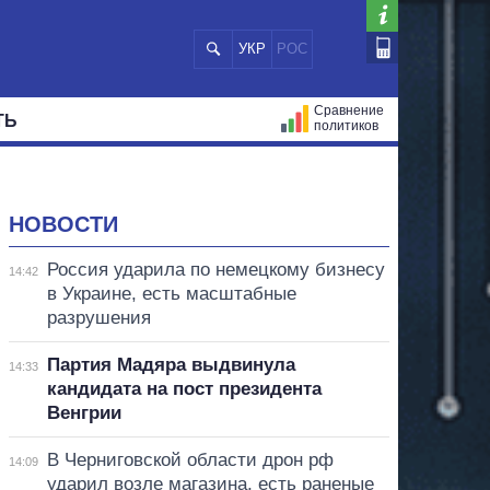
УКР
РОС
Сравнение
ТЬ
политиков
СТРАЦИЙ
МЭРЫ
ВСЕ ПЕРСОНЫ
НОВОСТИ
Россия ударила по немецкому бизнесу
14:42
в Украине, есть масштабные
разрушения
Партия Мадяра выдвинула
14:33
кандидата на пост президента
Венгрии
В Черниговской области дрон рф
14:09
ударил возле магазина, есть раненые