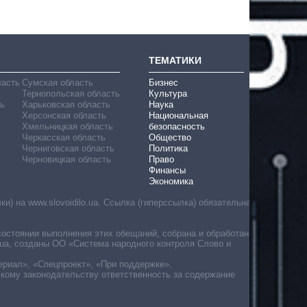
ТЕМАТИКИ
ласть
Сумская область
Бизнес
Тернопольская область
Культура
ь
Харьковская область
Наука
Херсонская область
Национальная
Хмельницкая область
безопасность
Черкасская область
Общество
Черниговская область
Политика
Черновицкая область
Право
Финансы
Экономика
) на www.slovoidilo.ua. Ссылка (гиперссылка) обязательна
состоянии выполнения этих обещаний, собрана и обработана
ua, созданы ОО «Система народного контроля Слово и
ериал», «Спецпроект», «При поддержке».
скому законодательству ответственность за содержание