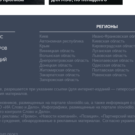
РЕГИОНЫ
Киев
Ивано-Франковская об
ИС
Автономная республика
Киевская область
Крым
Кировоградская област
РОВ
Винницкая область
Луганская область
Волынская область
Львовская область
ЦИЙ
Днепропетровская область
Николаевская область
Донецкая область
Одесская область
Житомирская область
Полтавская область
Закарпатская область
Ровенская область
Запорожская область
 разрешается при указании ссылки (для интернет-изданий — гиперссылки
ния материалов.
овников, размещенных на портале slovoidilo.ua, а также информация о 
«ИА Слово и Дело». Инфографики, размещенные на портале slovoidilo.
о контроля Слово и Дело».
х рекламы: «Промо», «Новости компаний», «Позиция», «Партнерский мат
е суждения, обнародованные в рекламных материалах. Согласно украин
R40-05063