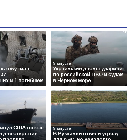
9 августа
рькову: мэр
Украинские дроны ударили
 37
по российской ПВО и судам
ших и 1 погибшем
в Черном море
винул США новые
9 августа
я для открытия
В Румынии отвели угрозу
о пролива
для АЭС, но ненадолго