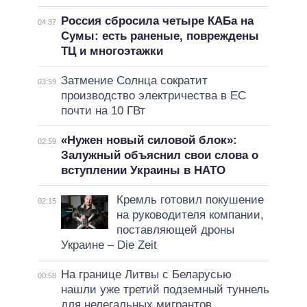
Россия сбросила четыре КАБа на
04:37
Сумы: есть раненые, повреждены
ТЦ и многоэтажки
Затмение Солнца сократит
03:59
производство электричества в ЕС
почти на 10 ГВт
«Нужен новый силовой блок»:
02:59
Залужный объяснил свои слова о
вступлении Украины в НАТО
Кремль готовил покушение
02:15
на руководителя компании,
поставляющей дроны
Украине – Die Zeit
На границе Литвы с Беларусью
00:58
нашли уже третий подземный туннель
для нелегальных мигрантов