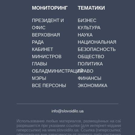
МОНИТОРИНГ
ТЕМАТИКИ
ПРЕЗИДЕНТ И
БИЗНЕС
ОФИС
КУЛЬТУРА
ВЕРХОВНАЯ
НАУКА
РАДА
НАЦИОНАЛЬНАЯ
КАБИНЕТ
БЕЗОПАСНОСТЬ
МИНИСТРОВ
ОБЩЕСТВО
ГЛАВЫ
ПОЛИТИКА
ОБЛАДМИНИСТРАЦИЙ
ПРАВО
МЭРЫ
ФИНАНСЫ
ВСЕ ПЕРСОНЫ
ЭКОНОМИКА
info@slovoidilo.ua
Использование любых материалов, размещённых на сайте,
разрешается при указании ссылки (для интернет-изданий —
гиперссылки) на www.slovoidilo.ua. Ссылка (гиперссылка)
обязательна вне зависимости от полного либо частичного