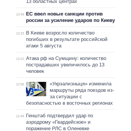
13 областных центрах
ЕС ввел новые санкции против
13:49
россии за усиление ударов по Киеву
В Киеве возросло количество
13:33
погибших в результате российской
атаки 5 августа
Атака рф на Сумщину: количество
13:22
пострадавших увеличилось до 13
человек
«Укрзализныця» изменила
12:58
маршруты ряда поездов из-
за ситуации с
безопасностью в восточных регионах
Генштаб подтвердил удар по
12:49
аэродрому «Гвардейское» и
поражение РЛС в Оленевке