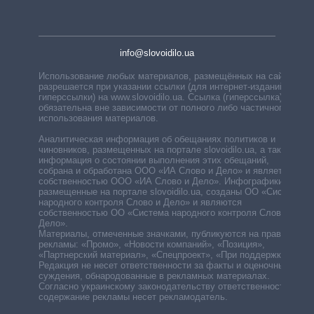
info@slovoidilo.ua
Использование любых материалов, размещённых на сайте,
разрешается при указании ссылки (для интернет-изданий —
гиперссылки) на www.slovoidilo.ua. Ссылка (гиперссылка)
обязательна вне зависимости от полного либо частичного
использования материалов.
Аналитическая информация об обещаниях политиков и
чиновников, размещенных на портале slovoidilo.ua, а также
информация о состоянии выполнения этих обещаний,
собрана и обработана ООО «ИА Слово и Дело» и является
собственностью ООО «ИА Слово и Дело». Инфографики,
размещенные на портале slovoidilo.ua, созданы ОО «Система
народного контроля Слово и Дело» и являются
собственностью ОО «Система народного контроля Слово и
Дело».
Материалы, отмеченные значками, публикуются на правах
рекламы: «Промо», «Новости компаний», «Позиция»,
«Партнерский материал», «Спецпроект», «При поддержке».
Редакция не несет ответственности за факты и оценочные
суждения, обнародованные в рекламных материалах.
Согласно украинскому законодательству ответственность за
содержание рекламы несет рекламодатель.