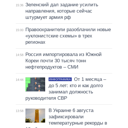
Зеленский дал задание усилить
15:36
направления, которые сейчас
штурмует армия рф
Правоохранители разоблачили новые
15:00
«уклонистские схемы» в трех
регионах
Россия импортировала из Южной
14:58
Кореи почти 30 тысяч тонн
нефтепродуктов – СМИ
От 1 месяца –
ИНФОГРАФИКА
14:44
до 5 лет: кто и как долго
занимал должность
руководителя СВР
В Украине 6 августа
13:58
зафиксировали
температурные рекорды в