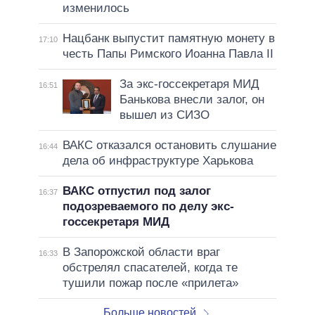
изменилось
Нацбанк выпустит памятную монету в
17:10
честь Папы Римского Иоанна Павла II
За экс-госсекретаря МИД
16:51
Банькова внесли залог, он
вышел из СИЗО
ВАКС отказался остановить слушание
16:44
дела об инфраструктуре Харькова
ВАКС отпустил под залог
16:37
подозреваемого по делу экс-
госсекретаря МИД
В Запорожской области враг
16:33
обстрелял спасателей, когда те
тушили пожар после «прилета»
Больше новостей