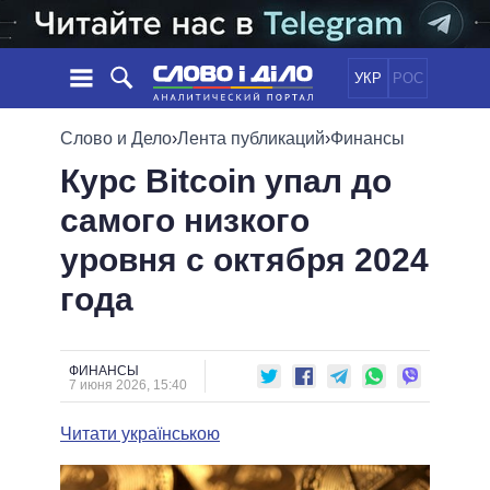
УКР
РОС
НОВОСТИ
Слово и Дело
›
Лента публикаций
›
Финансы
Курс Bitcoin упал до
ОБЕЩАНИЯ
ЛЕНТА
ПОЛИТИКА
самого низкого
СОБЫТИЯ
ЭКОНОМИКА
ПОЛИТИКИ
уровня с октября 2024
СТАТЬИ
ОБЩЕСТВО
ИНФОГРАФИКА
МНЕНИЯ
МИР
ВСЕ ПОЛИТИКИ
года
ОБЗОРЫ
ПРЕЗИДЕНТ И ОФИС
ВИДЕО
ДАЙДЖЕСТЫ
ВЕРХОВНАЯ РАДА
ФИНАНСЫ
ПОДДЕРЖАТЬ
КАБИНЕТ МИНИСТРОВ
7 июня 2026, 15:40
ГЛАВЫ ОБЛАДМИНИСТРАЦИЙ
СРАВНЕНИЕ ПОЛИТИКОВ
Читати українською
МЭРЫ
ВСЕ ПЕРСОНЫ