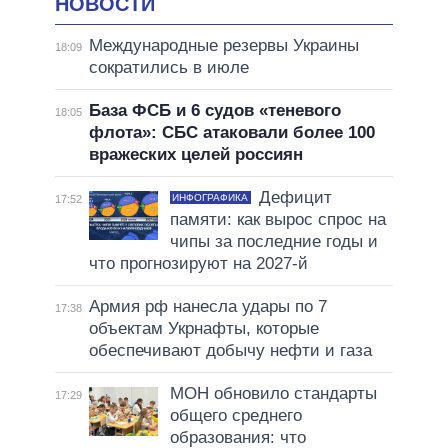
НОВОСТИ
Международные резервы Украины
18:09
сократились в июле
База ФСБ и 6 судов «теневого
18:05
флота»: СБС атаковали более 100
вражеских целей россиян
Дефицит
ИНФОГРАФИКА
17:52
памяти: как вырос спрос на
чипы за последние годы и
что прогнозируют на 2027-й
Армия рф нанесла удары по 7
17:38
объектам Укрнафты, которые
обеспечивают добычу нефти и газа
МОН обновило стандарты
17:29
общего среднего
образования: что