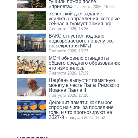
тушили пожар после
«прилета»
7 августа 2026, 16:33
Зеленский дал задание
усилить направления, которые
сейчас штурмует армия рф
7 августа 2026, 15:36
ВАКС отпустил под залог
подозреваемого по делу экс-
госсекретаря МИД
7 августа 2026, 16:37
МОН обновило стандарты
общего среднего образования:
что изменилось
7 августа 2026, 17:29
Нацбанк выпустит памятную
монету в честь Папы Римского
Иоанна Павла II
7 августа 2026, 17:10
Дефицит памяти: как вырос
спрос на чипы за последние
годы и что прогнозируют на
2027-й
7 августа 2026, 17:52