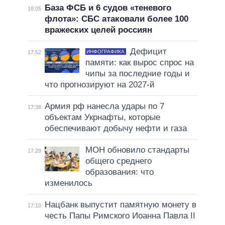
База ФСБ и 6 судов «теневого
18:05
флота»: СБС атаковали более 100
вражеских целей россиян
Дефицит
ИНФОГРАФИКА
17:52
памяти: как вырос спрос на
чипы за последние годы и
что прогнозируют на 2027-й
Армия рф нанесла удары по 7
17:38
объектам Укрнафты, которые
обеспечивают добычу нефти и газа
МОН обновило стандарты
17:29
общего среднего
образования: что
изменилось
Нацбанк выпустит памятную монету в
17:10
честь Папы Римского Иоанна Павла II