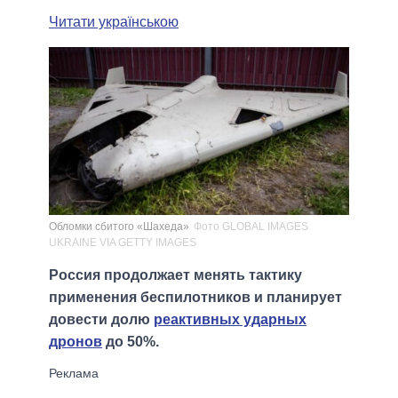
Читати українською
Обломки сбитого «Шахеда»
Фото GLOBAL IMAGES
UKRAINE VIA GETTY IMAGES
Россия продолжает менять тактику
применения беспилотников и планирует
довести долю
реактивных ударных
дронов
до 50%.