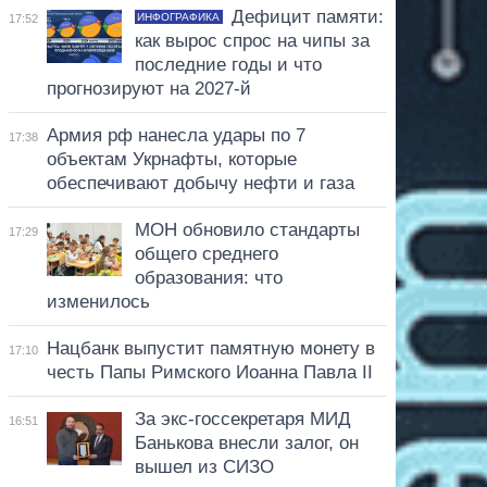
Дефицит памяти:
ИНФОГРАФИКА
17:52
как вырос спрос на чипы за
последние годы и что
прогнозируют на 2027-й
Армия рф нанесла удары по 7
17:38
объектам Укрнафты, которые
обеспечивают добычу нефти и газа
МОН обновило стандарты
17:29
общего среднего
образования: что
изменилось
Нацбанк выпустит памятную монету в
17:10
честь Папы Римского Иоанна Павла II
За экс-госсекретаря МИД
16:51
Банькова внесли залог, он
вышел из СИЗО