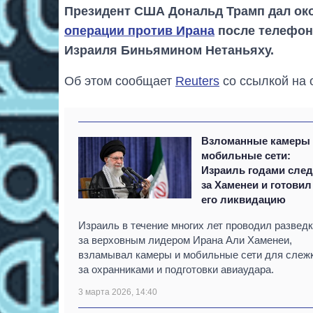
Президент США Дональд Трамп дал ок
операции против Ирана
после телефон
Израиля Биньямином Нетаньяху.
Об этом сообщает
Reuters
со ссылкой на 
Взломанные камеры
мобильные сети:
Израиль годами сле
за Хаменеи и готовил
его ликвидацию
Израиль в течение многих лет проводил развед
за верховным лидером Ирана Али Хаменеи,
взламывал камеры и мобильные сети для слеж
за охранниками и подготовки авиаудара.
3 марта 2026, 14:40