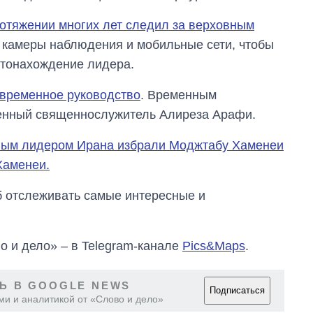
отяжении многих лет следил за верховным
 камеры наблюдения и мобильные сети, чтобы
стонахождение лидера.
 временное руководство
. Временным
енный священнослужитель Алиреза Арафи.
ным лидером Ирана избрали Моджтабу Хаменеи
Хаменеи.
об отслеживать самые интересные и
о и дело» – в Telegram-канале
Pics&Maps
.
Ь В GOOGLE NEWS
Подписаться
ми и аналитикой от «Слово и дело»