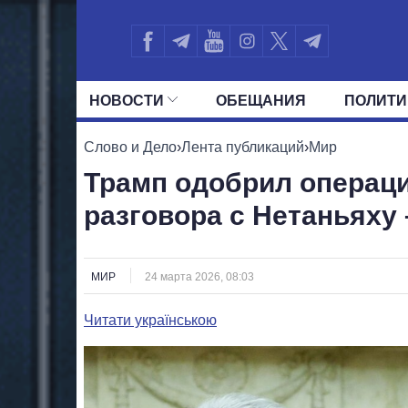
НОВОСТИ
ОБЕЩАНИЯ
ПОЛИТИ
ВСЕ ПОЛИТИКИ
ПРЕЗИДЕНТ И ОФ
Слово и Дело
›
Лента публикаций
›
Мир
Трамп одобрил операц
разговора с Нетаньяху 
МИР
24 марта 2026, 08:03
Читати українською