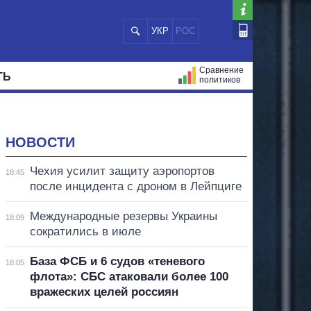
УКР
РОС
Сравнение
ТЬ
политиков
СТРАЦИЙ
МЭРЫ
ВСЕ ПЕРСОНЫ
НОВОСТИ
Чехия усилит защиту аэропортов
18:45
после инцидента с дроном в Лейпциге
Международные резервы Украины
18:09
сократились в июле
База ФСБ и 6 судов «теневого
18:05
флота»: СБС атаковали более 100
вражеских целей россиян