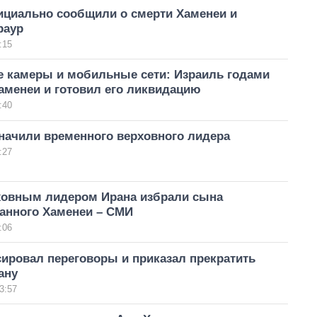
ициально сообщили о смерти Хаменеи и
раур
:15
 камеры и мобильные сети: Израиль годами
аменеи и готовил его ликвидацию
:40
начили временного верховного лидера
:27
овным лидером Ирана избрали сына
анного Хаменеи – СМИ
:06
ировал переговоры и приказал прекратить
ану
3:57