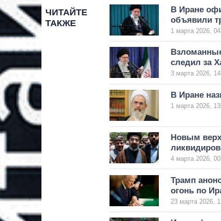
В Иране оф
ЧИТАЙТЕ
объявили т
ТАКЖЕ
1 марта 2026, 04
Взломанные
следил за Х
3 марта 2026, 14
В Иране наз
1 марта 2026, 13
Новым верх
ликвидиров
4 марта 2026, 00
Трамп анонс
огонь по Ир
23 марта 2026, 1