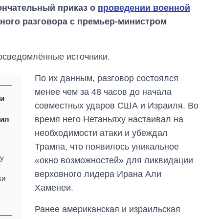
ончательный приказ о
проведении военной
ного разговора с премьер-министром
осведомлённые источники.
По их данным, разговор состоялся
менее чем за 48 часов до начала
 и
совместных ударов США и Израиля. Во
время него Нетаньяху настаивал на
дил
необходимости атаки и убеждал
Трампа, что появилось уникальное
Как изменился
ку
«окно возможностей» для ликвидации
бюджет
верховного лидера Ирана Али
Министерства
ки
обороны за 13 лет
Хаменеи.
войны с россией
Ранее американская и израильская