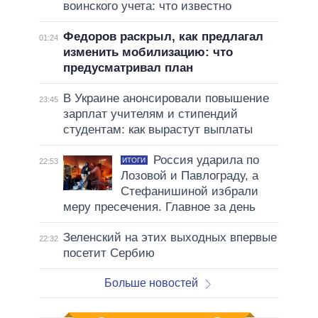
воинского учета: что известно
Федоров раскрыл, как предлагал
01:24
изменить мобилизацию: что
предусматривал план
В Украине анонсировали повышение
23:45
зарплат учителям и стипендий
студентам: как вырастут выплаты
Россия ударила по
ИТОГИ
22:53
Лозовой и Павлограду, а
Стефанишиной избрали
меру пресечения. Главное за день
Зеленский на этих выходных впервые
22:32
посетит Сербию
Больше новостей