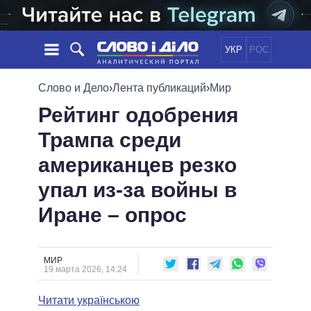
УКР
РОС
НОВОСТИ
Слово и Дело
›
Лента публикаций
›
Мир
Рейтинг одобрения
ОБЕЩАНИЯ
ЛЕНТА
ПОЛИТИКА
Трампа среди
СОБЫТИЯ
ЭКОНОМИКА
ПОЛИТИКИ
американцев резко
СТАТЬИ
ОБЩЕСТВО
ИНФОГРАФИКА
МНЕНИЯ
МИР
ВСЕ ПОЛИТИКИ
упал из-за войны в
ОБЗОРЫ
ПРЕЗИДЕНТ И ОФИС
Иране – опрос
ВИДЕО
ДАЙДЖЕСТЫ
ВЕРХОВНАЯ РАДА
ПОДДЕРЖАТЬ
КАБИНЕТ МИНИСТРОВ
ГЛАВЫ ОБЛАДМИНИСТРАЦИЙ
МИР
СРАВНЕНИЕ ПОЛИТИКОВ
19 марта 2026, 14:24
МЭРЫ
Читати українською
ВСЕ ПЕРСОНЫ