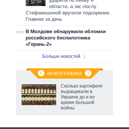
ударила по Киеву и
области, а экс-послу
Стефанишиной вручили подозрение.
Главное за день
В Молдове обнаружили обломки
22:18
российского беспилотника
«Герань-2»
Больше новостей
ИНФОГРАФИКА
Сколько картофеля
выращивали в
в
Украине до и во
время большой
войны