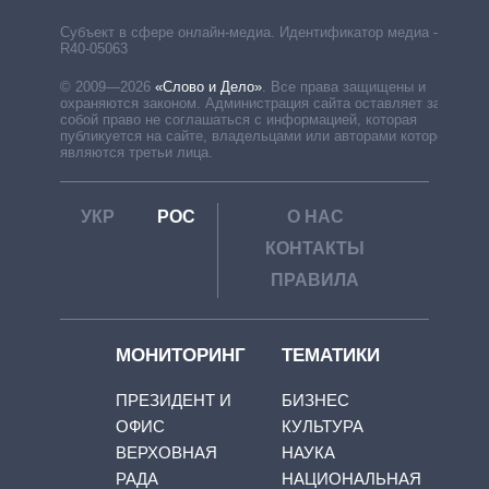
Субъект в сфере онлайн-медиа. Идентификатор медиа –
R40-05063
© 2009—2026
«Слово и Дело»
.
Все права защищены и
охраняются законом. Администрация сайта оставляет за
собой право не соглашаться с информацией, которая
публикуется на сайте, владельцами или авторами которой
являются третьи лица.
УКР
РОС
О НАС
КОНТАКТЫ
ПРАВИЛА
МОНИТОРИНГ
ТЕМАТИКИ
ПРЕЗИДЕНТ И
БИЗНЕС
ОФИС
КУЛЬТУРА
ВЕРХОВНАЯ
НАУКА
РАДА
НАЦИОНАЛЬНАЯ