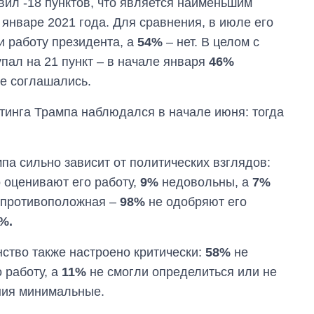
вил -18 пунктов, что является наименьшим
войны с россией
 январе 2021 года. Для сравнения, в июле его
 работу президента, а
54%
– нет. В целом с
пал на 21 пункт – в начале января
46%
е соглашались.
инга Трампа наблюдался в начале июня: тогда
па сильно зависит от политических взглядов:
оценивают его работу,
9%
недовольны, а
7%
я противоположная –
98%
не одобряют его
%.
ство также настроено критически:
58%
не
 работу, а
11%
не смогли определиться или не
ния минимальные.