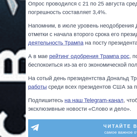
Опрос проводился с 21 по 25 августа сре
погрешность составляет 3,4%.
Напомним, в июле уровень неодобрения 
отметки с начала второго срока его прези
деятельность Трампа
на посту президента
А в мае
рейтинг одобрения Трампа рос
, 
беспокоиться из-за его экономической по
На сотый день президентства Дональд Т
работы
среди всех президентов США за п
Подпишитесь
на наш Telegram-канал
, чт
эксклюзивные новости «Слово и дело».
ЧИТАЙТЕ 
самое важное о