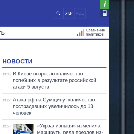
УКР
РОС
Сравнение
ТЬ
политиков
СТРАЦИЙ
МЭРЫ
ВСЕ ПЕРСОНЫ
НОВОСТИ
В Киеве возросло количество
13:33
погибших в результате российской
атаки 5 августа
Атака рф на Сумщину: количество
13:22
пострадавших увеличилось до 13
человек
«Укрзализныця» изменила
12:58
маршруты ряда поездов из-