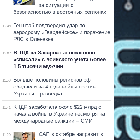
за ситуации с
безопасностью в восточных регионах
Генштаб подтвердил удар по
12:49
аэродрому «Гвардейское» и поражение
РЛС в Оленевке
В ТЦК на Закарпатье незаконно
12:07
«списали» с воинского учета более
1,5 тысячи мужчин
Больше половины регионов рф
11:58
обеднели за 4 года войны против
Украины – разведка
КНДР заработала около $22 млрд с
11:41
начала войны в Украине несмотря на
международные санкции – СМИ
САП в октябре направит в
11:20