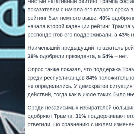
Чистый негативный рейтинг Трампа соста
показателем с начала его второго срока в
рейтинг был немного выше:
40%
одобряли
начала второй каденции рейтинг Трампа у
респондентов его поддерживали, а
43%
н
Наименьший предыдущий показатель рейт
38%
одобряли президента, а
54%
– нет.
Опрос также показал, что поддержка Трам
среди республиканцев
84%
положительно 
не определились. У демократов ситуаци
действий, тогда как в июле таких было
95
Среди независимых избирателей большин
одобряют Трампа,
31%
поддерживают его
ответили. По сравнению с июлем измене