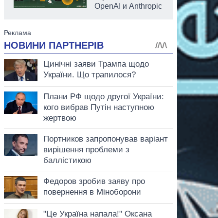
OpenAI и Anthropic
аспирант