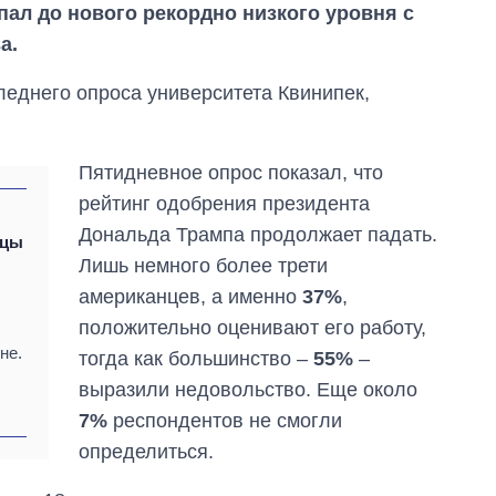
пал до нового рекордно низкого уровня с
а.
леднего опроса университета Квинипек,
Пятидневное опрос показал, что
рейтинг одобрения президента
Дональда Трампа продолжает падать.
нцы
Лишь немного более трети
е
американцев, а именно
37%
,
положительно оценивают его работу,
не.
тогда как большинство –
55%
–
выразили недовольство. Еще около
7%
респондентов не смогли
Как изменился
бюджет
определиться.
Министерства
обороны за 13 лет