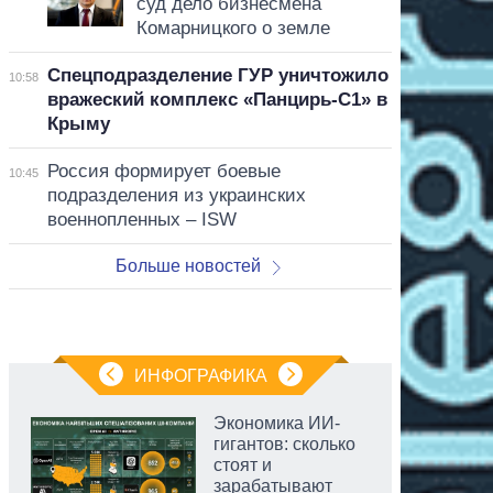
суд дело бизнесмена
Комарницкого о земле
Спецподразделение ГУР уничтожило
10:58
вражеский комплекс «Панцирь-С1» в
Крыму
Россия формирует боевые
10:45
подразделения из украинских
военнопленных – ISW
Больше новостей
ИНФОГРАФИКА
Экономика ИИ-
гигантов: сколько
стоят и
зарабатывают