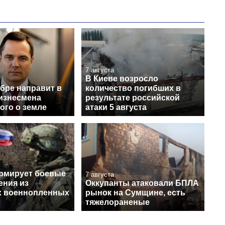
7 августа
В Киеве возросло
бре направит в
количество погибших в
бизнесмена
результате российской
ого о земле
атаки 5 августа
рмирует боевые
7 августа
ения из
Оккупанты атаковали БПЛА
х военнопленных
рынок на Сумщине, есть
тяжелораненые