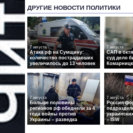
ДРУГИЕ НОВОСТИ ПОЛИТИКИ
7 августа
7 августа
Атака рф на Сумщину:
САП в октя
количество пострадавших
суд дело 
увеличилось до 13 человек
Комарницк
7 августа
7 августа
Больше половины
Россия фо
регионов рф обеднели за 4
подраздел
года войны против
украински
Украины – разведка
– ISW