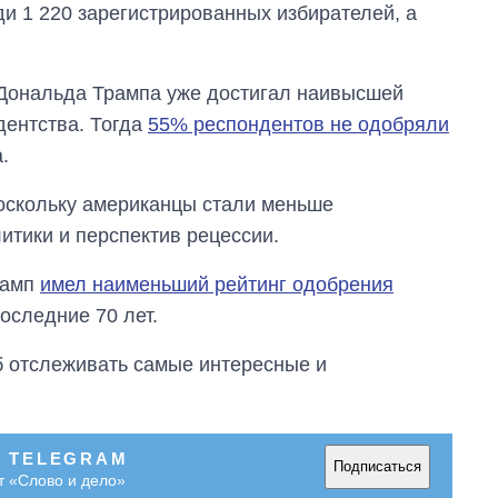
ди 1 220 зарегистрированных избирателей, а
Дональда Трампа уже достигал наивысшей
дентства. Тогда
55% респондентов не одобряли
.
поскольку американцы стали меньше
литики и перспектив рецессии.
рамп
имел наименьший рейтинг одобрения
оследние 70 лет.
об отслеживать самые интересные и
В TELEGRAM
Подписаться
т «Слово и дело»