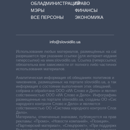
ОБЛАДМИНИСТРАЦИЙ
ПРАВО
МЭРЫ
ФИНАНСЫ
ВСЕ ПЕРСОНЫ
ЭКОНОМИКА
info@slovoidilo.ua
Использование любых материалов, размещённых на сайте,
разрешается при указании ссылки (для интернет-изданий —
гиперссылки) на www.slovoidilo.ua. Ссылка (гиперссылка)
обязательна вне зависимости от полного либо частичного
использования материалов.
Аналитическая информация об обещаниях политиков и
чиновников, размещенных на портале slovoidilo.ua, а также
информация о состоянии выполнения этих обещаний,
собрана и обработана ООО «ИА Слово и Дело» и является
собственностью ООО «ИА Слово и Дело». Инфографики,
размещенные на портале slovoidilo.ua, созданы ОО «Система
народного контроля Слово и Дело» и являются
собственностью ОО «Система народного контроля Слово и
Дело».
Материалы, отмеченные значками, публикуются на правах
рекламы: «Промо», «Новости компаний», «Позиция»,
«Партнерский материал», «Спецпроект», «При поддержке».
Редакция не несет ответственности за факты и оценочные