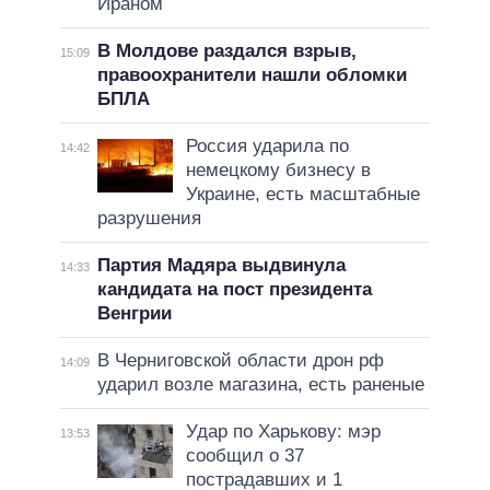
Ираном
В Молдове раздался взрыв,
15:09
правоохранители нашли обломки
БПЛА
Россия ударила по
14:42
немецкому бизнесу в
Украине, есть масштабные
разрушения
Партия Мадяра выдвинула
14:33
кандидата на пост президента
Венгрии
В Черниговской области дрон рф
14:09
ударил возле магазина, есть раненые
Удар по Харькову: мэр
13:53
сообщил о 37
пострадавших и 1