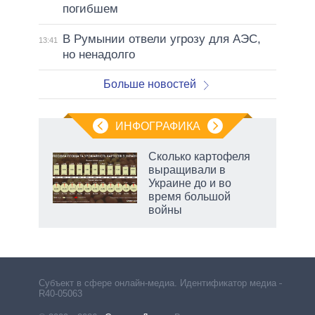
погибшем
В Румынии отвели угрозу для АЭС,
13:41
но ненадолго
Больше новостей
ИНФОГРАФИКА
 как
Сколько картофеля
чипы
выращивали в
ды и
Украине до и во
т на
время большой
войны
рф
Субъект в сфере онлайн-медиа. Идентификатор медиа –
R40-05063