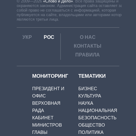
© 2009—2026
«Слово и Дело»
.
Все права защищены и
охраняются законом. Администрация сайта оставляет за
собой право не соглашаться с информацией, которая
публикуется на сайте, владельцами или авторами которой
являются третьи лица.
УКР
РОС
О НАС
КОНТАКТЫ
ПРАВИЛА
МОНИТОРИНГ
ТЕМАТИКИ
ПРЕЗИДЕНТ И
БИЗНЕС
ОФИС
КУЛЬТУРА
ВЕРХОВНАЯ
НАУКА
РАДА
НАЦИОНАЛЬНАЯ
КАБИНЕТ
БЕЗОПАСНОСТЬ
МИНИСТРОВ
ОБЩЕСТВО
ГЛАВЫ
ПОЛИТИКА