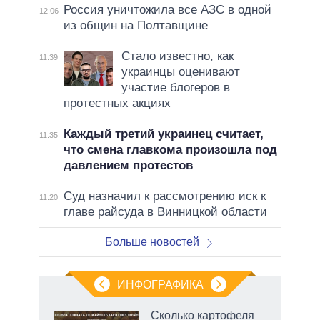
Россия уничтожила все АЗС в одной
12:06
из общин на Полтавщине
Стало известно, как
11:39
украинцы оценивают
участие блогеров в
протестных акциях
Каждый третий украинец считает,
11:35
что смена главкома произошла под
давлением протестов
Суд назначил к рассмотрению иск к
11:20
главе райсуда в Винницкой области
Больше новостей
ИНФОГРАФИКА
 5
Сколько картофеля