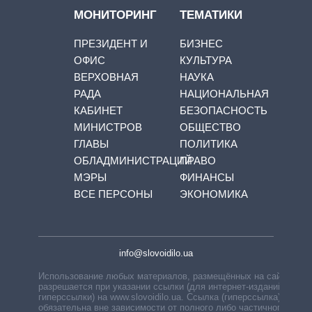
МОНИТОРИНГ
ТЕМАТИКИ
ПРЕЗИДЕНТ И
БИЗНЕС
ОФИС
КУЛЬТУРА
ВЕРХОВНАЯ
НАУКА
РАДА
НАЦИОНАЛЬНАЯ
КАБИНЕТ
БЕЗОПАСНОСТЬ
МИНИСТРОВ
ОБЩЕСТВО
ГЛАВЫ
ПОЛИТИКА
ОБЛАДМИНИСТРАЦИЙ
ПРАВО
МЭРЫ
ФИНАНСЫ
ВСЕ ПЕРСОНЫ
ЭКОНОМИКА
info@slovoidilo.ua
Использование любых материалов, размещённых на сайте,
разрешается при указании ссылки (для интернет-изданий —
гиперссылки) на www.slovoidilo.ua. Ссылка (гиперссылка)
обязательна вне зависимости от полного либо частичного