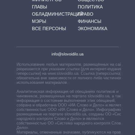
ГЛАВЫ
ПОЛИТИКА
ОБЛАДМИНИСТРАЦИЙ
ПРАВО
МЭРЫ
ФИНАНСЫ
ВСЕ ПЕРСОНЫ
ЭКОНОМИКА
info@slovoidilo.ua
Использование любых материалов, размещённых на сайте,
разрешается при указании ссылки (для интернет-изданий —
гиперссылки) на www.slovoidilo.ua. Ссылка (гиперссылка)
обязательна вне зависимости от полного либо частичного
использования материалов.
Аналитическая информация об обещаниях политиков и
чиновников, размещенных на портале slovoidilo.ua, а также
информация о состоянии выполнения этих обещаний,
собрана и обработана ООО «ИА Слово и Дело» и является
собственностью ООО «ИА Слово и Дело». Инфографики,
размещенные на портале slovoidilo.ua, созданы ОО «Система
народного контроля Слово и Дело» и являются
собственностью ОО «Система народного контроля Слово и
Дело».
Материалы, отмеченные значками, публикуются на правах