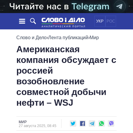
УКР
РОС
НОВОСТИ
Слово и Дело
›
Лента публикаций
›
Мир
Американская
ОБЕЩАНИЯ
ЛЕНТА
ПОЛИТИКА
компания обсуждает с
СОБЫТИЯ
ЭКОНОМИКА
ПОЛИТИКИ
россией
СТАТЬИ
ОБЩЕСТВО
ИНФОГРАФИКА
МНЕНИЯ
МИР
ВСЕ ПОЛИТИКИ
возобновление
ОБЗОРЫ
ПРЕЗИДЕНТ И ОФИС
совместной добычи
ВИДЕО
ДАЙДЖЕСТЫ
ВЕРХОВНАЯ РАДА
нефти – WSJ
ПОДДЕРЖАТЬ
КАБИНЕТ МИНИСТРОВ
ГЛАВЫ ОБЛАДМИНИСТРАЦИЙ
СРАВНЕНИЕ ПОЛИТИКОВ
МЭРЫ
МИР
27 августа 2025, 08:45
ВСЕ ПЕРСОНЫ