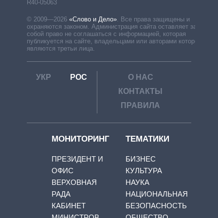
R40-05063
© 2009—2026
«Слово и Дело»
.
Все права защищены и
охраняются законом. Администрация сайта оставляет за
собой право не соглашаться с информацией, которая
публикуется на сайте, владельцами или авторами которой
являются третьи лица.
УКР
РОС
О НАС
КОНТАКТЫ
ПРАВИЛА
МОНИТОРИНГ
ТЕМАТИКИ
ПРЕЗИДЕНТ И
БИЗНЕС
ОФИС
КУЛЬТУРА
ВЕРХОВНАЯ
НАУКА
РАДА
НАЦИОНАЛЬНАЯ
КАБИНЕТ
БЕЗОПАСНОСТЬ
МИНИСТРОВ
ОБЩЕСТВО