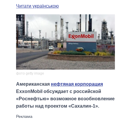
Читати українською
фото getty image
Американская
нефтяная корпорация
ExxonMobil обсуждает с российской
«Роснефтью» возможное возобновление
работы над проектом «Сахалин-1».