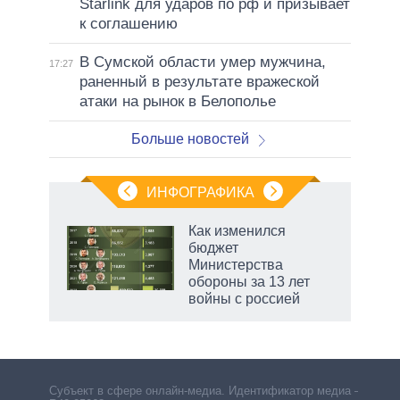
Starlink для ударов по рф и призывает
к соглашению
В Сумской области умер мужчина,
17:27
раненный в результате вражеской
атаки на рынок в Белополье
Больше новостей
ИНФОГРАФИКА
 как
Как изменился
чипы
бюджет
ды и
Министерства
т на
обороны за 13 лет
войны с россией
рф
Субъект в сфере онлайн-медиа. Идентификатор медиа –