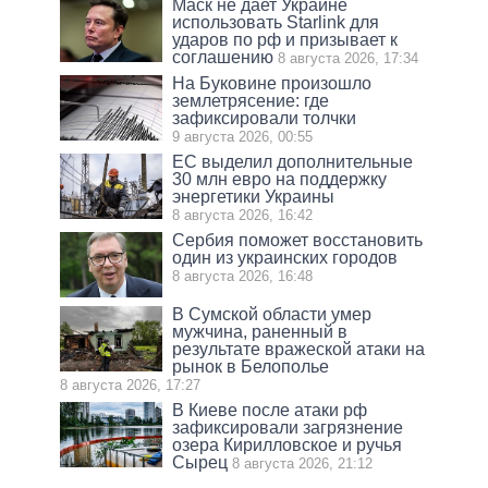
Маск не дает Украине
использовать Starlink для
ударов по рф и призывает к
соглашению
8 августа 2026, 17:34
На Буковине произошло
землетрясение: где
зафиксировали толчки
9 августа 2026, 00:55
ЕС выделил дополнительные
30 млн евро на поддержку
энергетики Украины
8 августа 2026, 16:42
Сербия поможет восстановить
один из украинских городов
8 августа 2026, 16:48
В Сумской области умер
мужчина, раненный в
результате вражеской атаки на
рынок в Белополье
8 августа 2026, 17:27
В Киеве после атаки рф
зафиксировали загрязнение
озера Кирилловское и ручья
Сырец
8 августа 2026, 21:12