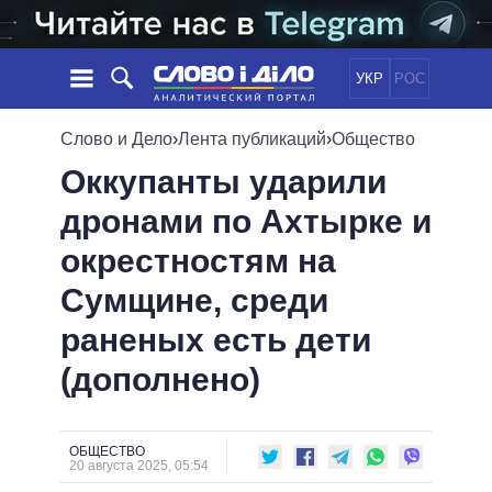
УКР
РОС
НОВОСТИ
Слово и Дело
›
Лента публикаций
›
Общество
Оккупанты ударили
ОБЕЩАНИЯ
ЛЕНТА
ПОЛИТИКА
дронами по Ахтырке и
СОБЫТИЯ
ЭКОНОМИКА
ПОЛИТИКИ
окрестностям на
СТАТЬИ
ОБЩЕСТВО
ИНФОГРАФИКА
МНЕНИЯ
МИР
ВСЕ ПОЛИТИКИ
Сумщине, среди
ОБЗОРЫ
ПРЕЗИДЕНТ И ОФИС
раненых есть дети
ВИДЕО
ДАЙДЖЕСТЫ
ВЕРХОВНАЯ РАДА
(дополнено)
ПОДДЕРЖАТЬ
КАБИНЕТ МИНИСТРОВ
ГЛАВЫ ОБЛАДМИНИСТРАЦИЙ
СРАВНЕНИЕ ПОЛИТИКОВ
МЭРЫ
ОБЩЕСТВО
20 августа 2025, 05:54
ВСЕ ПЕРСОНЫ