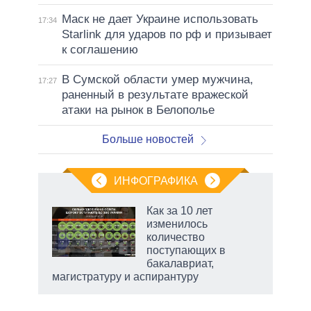
Маск не дает Украине использовать
17:34
Starlink для ударов по рф и призывает
к соглашению
В Сумской области умер мужчина,
17:27
раненный в результате вражеской
атаки на рынок в Белополье
Больше новостей
ИНФОГРАФИКА
Как за 10 лет
изменилось
не за
количество
асть
поступающих в
елью
бакалавриат,
магистратуру и аспирантуру