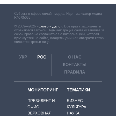
Субъект в сфере онлайн-медиа. Идентификатор медиа –
R40-05063
© 2009—2026
«Слово и Дело»
.
Все права защищены и
охраняются законом. Администрация сайта оставляет за
собой право не соглашаться с информацией, которая
публикуется на сайте, владельцами или авторами которой
являются третьи лица.
УКР
РОС
О НАС
КОНТАКТЫ
ПРАВИЛА
МОНИТОРИНГ
ТЕМАТИКИ
ПРЕЗИДЕНТ И
БИЗНЕС
ОФИС
КУЛЬТУРА
ВЕРХОВНАЯ
НАУКА