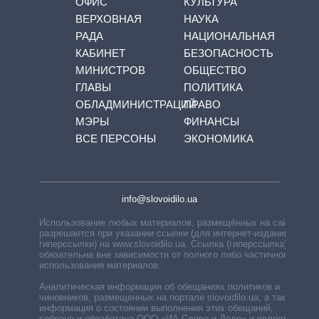
ОФИС
КУЛЬТУРА
ВЕРХОВНАЯ
НАУКА
РАДА
НАЦИОНАЛЬНАЯ
КАБИНЕТ
БЕЗОПАСНОСТЬ
МИНИСТРОВ
ОБЩЕСТВО
ГЛАВЫ
ПОЛИТИКА
ОБЛАДМИНИСТРАЦИЙ
ПРАВО
МЭРЫ
ФИНАНСЫ
ВСЕ ПЕРСОНЫ
ЭКОНОМИКА
info@slovoidilo.ua
Использование любых материалов, размещённых на сайте,
разрешается при указании ссылки (для интернет-изданий —
гиперссылки) на www.slovoidilo.ua. Ссылка (гиперссылка)
обязательна вне зависимости от полного либо частичного
использования материалов.
Аналитическая информация об обещаниях политиков и
чиновников, размещенных на портале slovoidilo.ua, а также
информация о состоянии выполнения этих обещаний,
собрана и обработана ООО «ИА Слово и Дело» и является