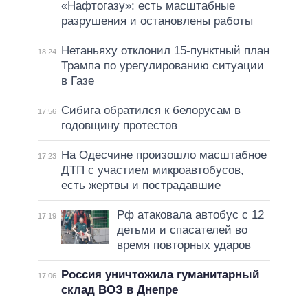
«Нафтогазу»: есть масштабные
разрушения и остановлены работы
Нетаньяху отклонил 15-пунктный план
18:24
Трампа по урегулированию ситуации
в Газе
Сибига обратился к белорусам в
17:56
годовщину протестов
На Одесчине произошло масштабное
17:23
ДТП с участием микроавтобусов,
есть жертвы и пострадавшие
Рф атаковала автобус с 12
17:19
детьми и спасателей во
время повторных ударов
Россия уничтожила гуманитарный
17:06
склад ВОЗ в Днепре