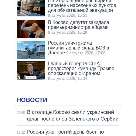
На Херсонщине расширили
перечень населенных пунктов
для обязательной эвакуации
9 августа 2026, 15:53
В Косово депутат закидала
премьер-министра яйцами
9 августа 2026, 16:29
Россия уничтожила
гуманитарный склад ВОЗ в
Днепре
9 августа 2026, 17:06
Главный генерал США
предостерег команду Трампа
от эскалации с Ираном
9 августа 2026, 15:34
НОВОСТИ
В столице Косово сняли украинский
20:05
флаг после слов Зеленского в Сербии
Россия уже третий день бьет по
19:12