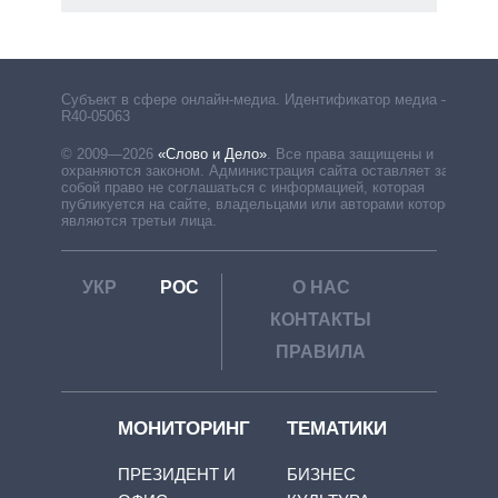
рф
Субъект в сфере онлайн-медиа. Идентификатор медиа –
R40-05063
© 2009—2026
«Слово и Дело»
.
Все права защищены и
охраняются законом. Администрация сайта оставляет за
собой право не соглашаться с информацией, которая
публикуется на сайте, владельцами или авторами которой
являются третьи лица.
УКР
РОС
О НАС
КОНТАКТЫ
ПРАВИЛА
МОНИТОРИНГ
ТЕМАТИКИ
ПРЕЗИДЕНТ И
БИЗНЕС