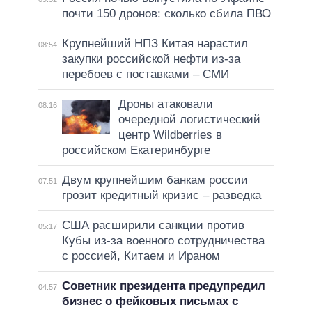
почти 150 дронов: сколько сбила ПВО
Крупнейший НПЗ Китая нарастил
08:54
закупки российской нефти из-за
перебоев с поставками – СМИ
Дроны атаковали
08:16
очередной логистический
центр Wildberries в
российском Екатеринбурге
Двум крупнейшим банкам россии
07:51
грозит кредитный кризис – разведка
США расширили санкции против
05:17
Кубы из-за военного сотрудничества
с россией, Китаем и Ираном
Советник президента предупредил
04:57
бизнес о фейковых письмах с