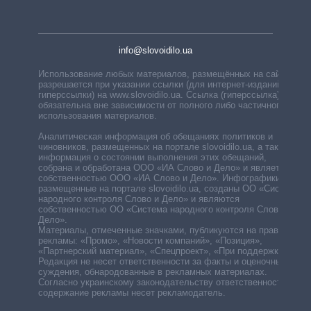
info@slovoidilo.ua
Использование любых материалов, размещённых на сайте,
разрешается при указании ссылки (для интернет-изданий —
гиперссылки) на www.slovoidilo.ua. Ссылка (гиперссылка)
обязательна вне зависимости от полного либо частичного
использования материалов.
Аналитическая информация об обещаниях политиков и
чиновников, размещенных на портале slovoidilo.ua, а также
информация о состоянии выполнения этих обещаний,
собрана и обработана ООО «ИА Слово и Дело» и является
собственностью ООО «ИА Слово и Дело». Инфографики,
размещенные на портале slovoidilo.ua, созданы ОО «Система
народного контроля Слово и Дело» и являются
собственностью ОО «Система народного контроля Слово и
Дело».
Материалы, отмеченные значками, публикуются на правах
рекламы: «Промо», «Новости компаний», «Позиция»,
«Партнерский материал», «Спецпроект», «При поддержке».
Редакция не несет ответственности за факты и оценочные
суждения, обнародованные в рекламных материалах.
Согласно украинскому законодательству ответственность за
содержание рекламы несет рекламодатель.