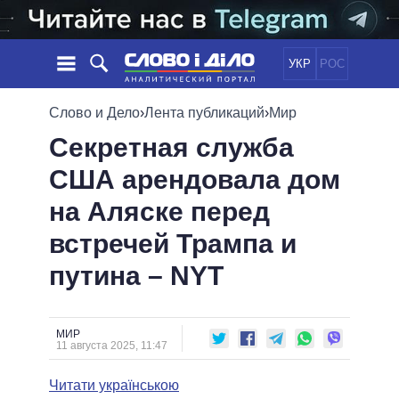
УКР
РОС
НОВОСТИ
Слово и Дело
›
Лента публикаций
›
Мир
Секретная служба
ОБЕЩАНИЯ
ЛЕНТА
ПОЛИТИКА
США арендовала дом
СОБЫТИЯ
ЭКОНОМИКА
ПОЛИТИКИ
на Аляске перед
СТАТЬИ
ОБЩЕСТВО
ИНФОГРАФИКА
МНЕНИЯ
МИР
ВСЕ ПОЛИТИКИ
встречей Трампа и
ОБЗОРЫ
ПРЕЗИДЕНТ И ОФИС
путина – NYT
ВИДЕО
ДАЙДЖЕСТЫ
ВЕРХОВНАЯ РАДА
ПОДДЕРЖАТЬ
КАБИНЕТ МИНИСТРОВ
ГЛАВЫ ОБЛАДМИНИСТРАЦИЙ
МИР
СРАВНЕНИЕ ПОЛИТИКОВ
11 августа 2025, 11:47
МЭРЫ
Читати українською
ВСЕ ПЕРСОНЫ