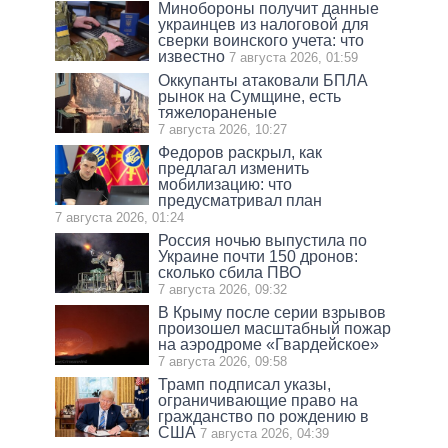
Минобороны получит данные
украинцев из налоговой для
сверки воинского учета: что
известно
7 августа 2026, 01:59
Оккупанты атаковали БПЛА
рынок на Сумщине, есть
тяжелораненые
7 августа 2026, 10:27
Федоров раскрыл, как
предлагал изменить
мобилизацию: что
предусматривал план
7 августа 2026, 01:24
Россия ночью выпустила по
Украине почти 150 дронов:
сколько сбила ПВО
7 августа 2026, 09:32
В Крыму после серии взрывов
произошел масштабный пожар
на аэродроме «Гвардейское»
7 августа 2026, 09:58
Трамп подписал указы,
ограничивающие право на
гражданство по рождению в
США
7 августа 2026, 04:39