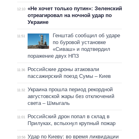
«Не хочет только путин»: Зеленский
12:10
отреагировал на ночной удар по
Украине
Генштаб сообщил об ударе
11:51
по буровой установке
«Сиваш» и подтвердил
поражение двух НПЗ
Российские дроны атаковали
11:36
пассажирский поезд Сумы – Киев
Украина прошла период рекордной
11:32
августовской жары без отключений
света – Шмыгаль
Российский дрон попал в склад в
11:01
Прилуках, вспыхнул крупный пожар
Удар по Киеву: во время ликвидации
10:56