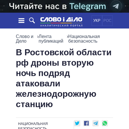
УКР
РОС
НОВОСТИ
Слово и
›
Лента
›
Национальная
Дело
публикаций
безопасность
ОБЕЩАНИЯ
ЛЕНТА
ПОЛИТИКА
В Ростовской области
СОБЫТИЯ
ЭКОНОМИКА
рф дроны вторую
ПОЛИТИКИ
СТАТЬИ
ОБЩЕСТВО
ночь подряд
ИНФОГРАФИКА
МНЕНИЯ
МИР
ВСЕ ПОЛИТИКИ
атаковали
ОБЗОРЫ
ПРЕЗИДЕНТ И ОФИС
ВИДЕО
железнодорожную
ДАЙДЖЕСТЫ
ВЕРХОВНАЯ РАДА
ПОДДЕРЖАТЬ
КАБИНЕТ МИНИСТРОВ
станцию
ГЛАВЫ ОБЛАДМИНИСТРАЦИЙ
СРАВНЕНИЕ ПОЛИТИКОВ
МЭРЫ
НАЦИОНАЛЬНАЯ
ВСЕ ПЕРСОНЫ
БЕЗОПАСНОСТЬ