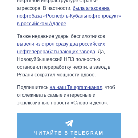
нефтяной инфраструктуре страны-
агрессора. В частности,
была атакована
нефтебаза «Роснефть-Кубаньнефтепродукт»
в российском Адлере
.
Также недавние удары беспилотников
вывели из строя сразу два российских
нефтеперерабатывающих завода
. Да,
Новокуйбышевский НПЗ полностью
остановил переработку нефти, а завод в
Рязани сократил мощности вдвое.
Подпишитесь
на наш Telegram-канал
, чтоб
отслеживать самые интересные и
эксклюзивные новости «Слово и дело».
ЧИТАЙТЕ В TELEGRAM