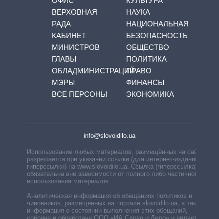
ОФИС
КУЛЬТУРА
ВЕРХОВНАЯ
НАУКА
РАДА
НАЦИОНАЛЬНАЯ
КАБИНЕТ
БЕЗОПАСНОСТЬ
МИНИСТРОВ
ОБЩЕСТВО
ГЛАВЫ
ПОЛИТИКА
ОБЛАДМИНИСТРАЦИЙ
ПРАВО
МЭРЫ
ФИНАНСЫ
ВСЕ ПЕРСОНЫ
ЭКОНОМИКА
info@slovoidilo.ua
Использование любых материалов, размещённых на сайте,
разрешается при указании ссылки (для интернет-изданий —
гиперссылки) на www.slovoidilo.ua. Ссылка (гиперссылка)
обязательна вне зависимости от полного либо частичного
использования материалов.
Аналитическая информация об обещаниях политиков и
чиновников, размещенных на портале slovoidilo.ua, а также
информация о состоянии выполнения этих обещаний,
собрана и обработана ООО «ИА Слово и Дело» и является