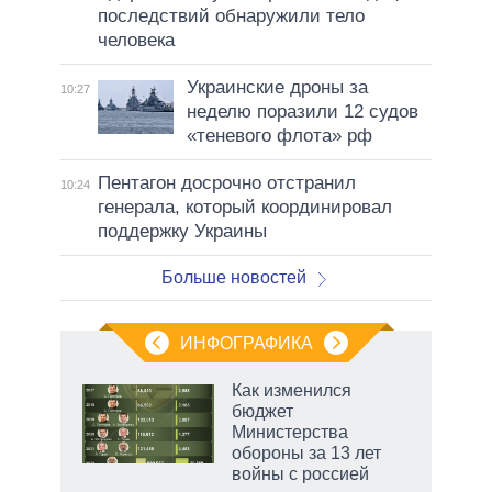
последствий обнаружили тело
человека
Украинские дроны за
10:27
неделю поразили 12 судов
«теневого флота» рф
Пентагон досрочно отстранил
10:24
генерала, который координировал
поддержку Украины
Больше новостей
ИНФОГРАФИКА
 как
Как изменился
чипы
бюджет
ды и
Министерства
т на
обороны за 13 лет
войны с россией