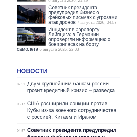
6 августа 2026, 21:29
Советник президента
предупредил бизнес о
фейковых письмах с угрозами
атак дронов
7 августа 2026, 04:57
Инцидент в аэропорту
Лейпцига: в Германии
опровергли информацию о
боеприпасах на борту
самолета
6 августа 2026, 22:03
НОВОСТИ
Двум крупнейшим банкам россии
07:51
грозит кредитный кризис – разведка
США расширили санкции против
05:17
Кубы из-за военного сотрудничества
с россией, Китаем и Ираном
Советник президента предупредил
04:57
бизнес о фейковых письмах с