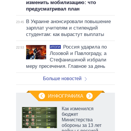
изменить мобилизацию: что
предусматривал план
В Украине анонсировали повышение
23:45
зарплат учителям и стипендий
студентам: как вырастут выплаты
Россия ударила по
ИТОГИ
22:53
Лозовой и Павлограду, а
Стефанишиной избрали
меру пресечения. Главное за день
Больше новостей
ИНФОГРАФИКА
Как изменился
бюджет
не за
Министерства
асть
обороны за 13 лет
елью
войны с россией