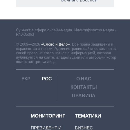
Субъект в сфере онлайн-медиа. Идентификатор медиа –
R40-05063
© 2009—2026
«Слово и Дело»
.
Все права защищены и
охраняются законом. Администрация сайта оставляет за
собой право не соглашаться с информацией, которая
публикуется на сайте, владельцами или авторами которой
являются третьи лица.
УКР
РОС
О НАС
КОНТАКТЫ
ПРАВИЛА
МОНИТОРИНГ
ТЕМАТИКИ
ПРЕЗИДЕНТ И
БИЗНЕС