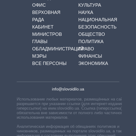
ОФИС
КУЛЬТУРА
ВЕРХОВНАЯ
НАУКА
РАДА
НАЦИОНАЛЬНАЯ
КАБИНЕТ
БЕЗОПАСНОСТЬ
МИНИСТРОВ
ОБЩЕСТВО
ГЛАВЫ
ПОЛИТИКА
ОБЛАДМИНИСТРАЦИЙ
ПРАВО
МЭРЫ
ФИНАНСЫ
ВСЕ ПЕРСОНЫ
ЭКОНОМИКА
info@slovoidilo.ua
Использование любых материалов, размещённых на сайте,
разрешается при указании ссылки (для интернет-изданий —
гиперссылки) на www.slovoidilo.ua. Ссылка (гиперссылка)
обязательна вне зависимости от полного либо частичного
использования материалов.
Аналитическая информация об обещаниях политиков и
чиновников, размещенных на портале slovoidilo.ua, а также
информация о состоянии выполнения этих обещаний,