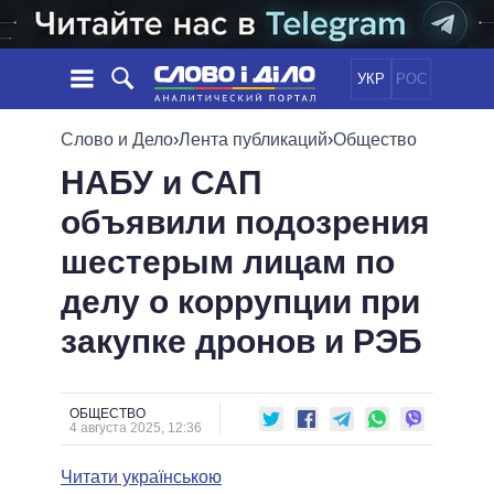
УКР
РОС
НОВОСТИ
Слово и Дело
›
Лента публикаций
›
Общество
НАБУ и САП
ОБЕЩАНИЯ
ЛЕНТА
ПОЛИТИКА
объявили подозрения
СОБЫТИЯ
ЭКОНОМИКА
ПОЛИТИКИ
шестерым лицам по
СТАТЬИ
ОБЩЕСТВО
ИНФОГРАФИКА
МНЕНИЯ
МИР
ВСЕ ПОЛИТИКИ
делу о коррупции при
ОБЗОРЫ
ПРЕЗИДЕНТ И ОФИС
закупке дронов и РЭБ
ВИДЕО
ДАЙДЖЕСТЫ
ВЕРХОВНАЯ РАДА
ПОДДЕРЖАТЬ
КАБИНЕТ МИНИСТРОВ
ГЛАВЫ ОБЛАДМИНИСТРАЦИЙ
ОБЩЕСТВО
СРАВНЕНИЕ ПОЛИТИКОВ
4 августа 2025, 12:36
МЭРЫ
Читати українською
ВСЕ ПЕРСОНЫ