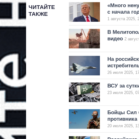
«Много нену
ЧИТАЙТЕ
с начала го
ТАКЖЕ
1 августа 2025, 
В Мелитопо
видео
2 авгус
На российс
истребител
26 июля 2025, 1
ВСУ за сутк
23 июля 2025, 0
Бойцы Сил 
противника
20 июля 2025, 1