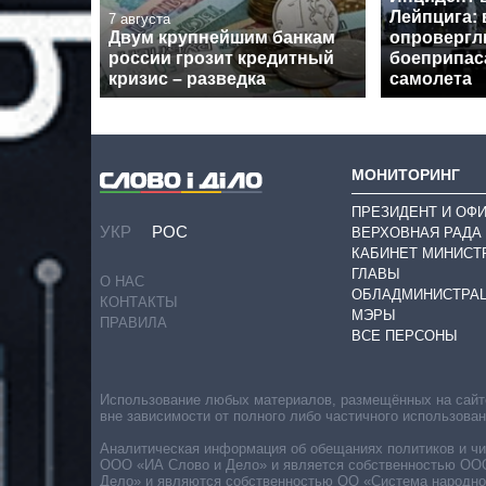
Лейпцига: 
7 августа
Двум крупнейшим банкам
опровергл
россии грозит кредитный
боеприпас
кризис – разведка
самолета
МОНИТОРИНГ
ПРЕЗИДЕНТ И ОФ
УКР
РОС
ВЕРХОВНАЯ РАДА
КАБИНЕТ МИНИСТ
ГЛАВЫ
О НАС
ОБЛАДМИНИСТРА
КОНТАКТЫ
МЭРЫ
ПРАВИЛА
ВСЕ ПЕРСОНЫ
Использование любых материалов, размещённых на сайте,
вне зависимости от полного либо частичного использова
Аналитическая информация об обещаниях политиков и чин
ООО «ИА Слово и Дело» и является собственностью ООО 
Дело» и являются собственностью ОО «Система народног