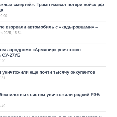
жных смертей»: Трамп назвал потери войск рф
да
20:00
ле взорвали автомобиль с «кадыровцами» –
та 2025, 15:54
ком аэродроме «Армавир» уничтожен
ь СУ-27УБ
7:20
и уничтожили еще почти тысячу оккупантов
7:31
беспилотных систем уничтожили редкий РЭБ
3:49