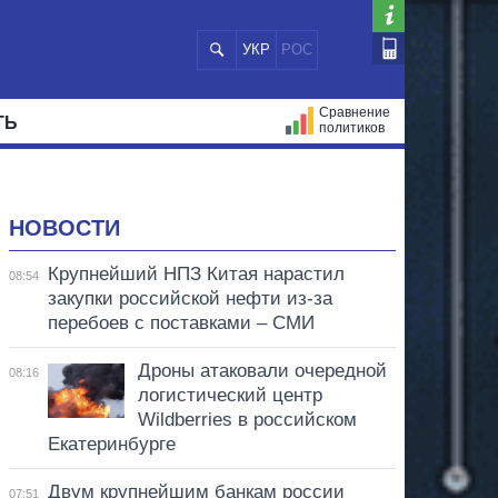
УКР
РОС
Сравнение
ТЬ
политиков
СТРАЦИЙ
МЭРЫ
ВСЕ ПЕРСОНЫ
НОВОСТИ
Крупнейший НПЗ Китая нарастил
08:54
закупки российской нефти из-за
перебоев с поставками – СМИ
Дроны атаковали очередной
08:16
логистический центр
Wildberries в российском
Екатеринбурге
Двум крупнейшим банкам россии
07:51