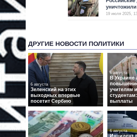
Российские
уничтожили
19 июля 2025, 1
ДРУГИЕ НОВОСТИ ПОЛИТИКИ
6 августа
В Украине
повышение
6 августа
Зеленский на этих
учителям 
выходных впервые
студентам:
посетит Сербию
выплаты
6 августа
Инцидент 