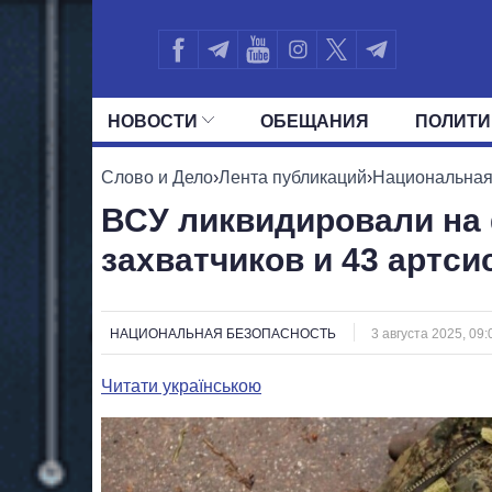
НОВОСТИ
ОБЕЩАНИЯ
ПОЛИТИ
ВСЕ ПОЛИТИКИ
ПРЕЗИДЕНТ И ОФ
Слово и Дело
›
Лента публикаций
›
Национальная
ВСУ ликвидировали на 
захватчиков и 43 артси
НАЦИОНАЛЬНАЯ БЕЗОПАСНОСТЬ
3 августа 2025, 09:
Читати українською