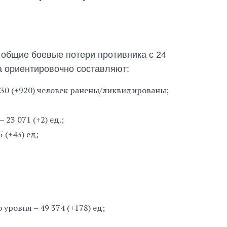
 общие боевые потери противника с 24
а ориентировочно составляют:
 130 (+920) человек ранены/ликвидированы;
23 071 (+2) ед.;
 (+43) ед;
Сколько
картофеля
выращивали в
уровня – 49 374 (+178) ед;
Украине до и во
время большой