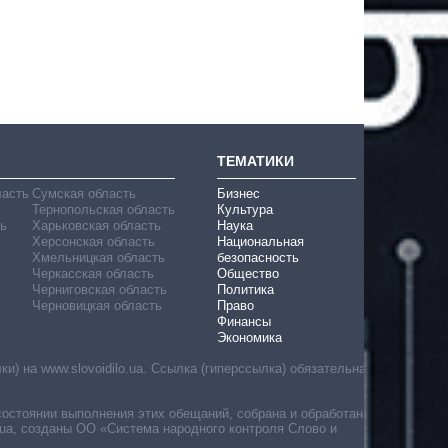
ТЕМАТИКИ
ласть
Сумская область
Бизнес
Тернопольская область
Культура
ь
Харьковская область
Наука
Херсонская область
Национальная
Хмельницкая область
безопасность
Черкасская область
Общество
Черниговская область
Политика
Черновицкая область
Право
Финансы
Экономика
) на www.slovoidilo.ua. Ссылка (гиперссылка) обязательна
состоянии выполнения этих обещаний, собрана и обработана
ua, созданы ОО «Система народного контроля Слово и