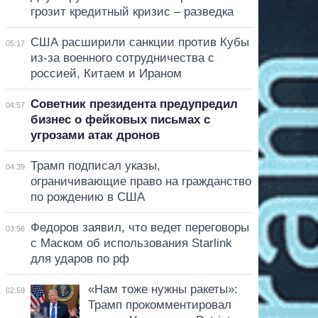
грозит кредитный кризис – разведка
США расширили санкции против Кубы
05:17
из-за военного сотрудничества с
россией, Китаем и Ираном
Советник президента предупредил
04:57
бизнес о фейковых письмах с
угрозами атак дронов
Трамп подписал указы,
04:39
ограничивающие право на гражданство
по рождению в США
Федоров заявил, что ведет переговоры
03:56
с Маском об использования Starlink
для ударов по рф
«Нам тоже нужны ракеты»:
02:59
Трамп прокомментировал