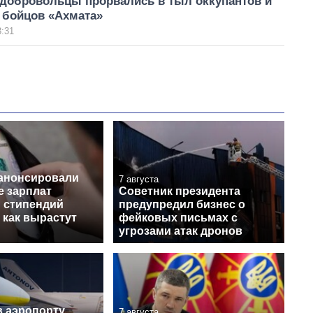
 добровольцы прорвались в тыл оккупантов и
 бойцов «Ахмата»
3:31
 анонсировали
7 августа
 зарплат
Советник президента
и стипендий
предупредил бизнес о
 как вырастут
фейковых письмах с
угрозами атак дронов
в аэропорту
7 августа