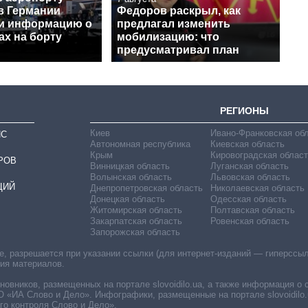
в Германии
Федоров раскрыл, как
и информацию о
предлагал изменить
ах на борту
мобилизацию: что
предусматривал план
РЕГИОНЫ
Киев
Ивано-Франковская об
ИС
Автономная республика
Киевская область
Крым
Кировоградская област
РОВ
Винницкая область
Луганская область
Волынская область
Львовская область
ЦИЙ
Днепропетровская область
Николаевская область
Донецкая область
Одесская область
Житомирская область
Полтавская область
Закарпатская область
Ровенская область
Запорожская область
 разрешается при указании ссылки (для интернет-изданий — гиперссылки
ния материалов.
овников, размещенных на портале slovoidilo.ua, а также информация о 
«ИА Слово и Дело». Инфографики, размещенные на портале slovoidilo.
о контроля Слово и Дело».