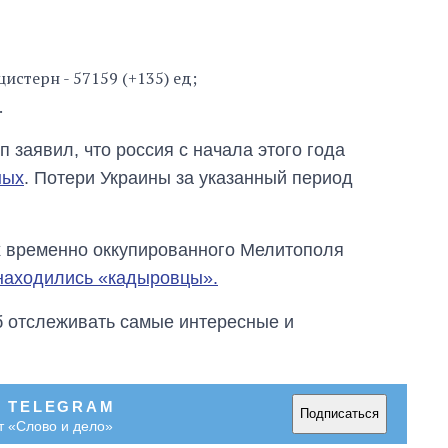
войны
истерн - 57159 (+135) ед;
.
заявил, что россия с начала этого года
ных
. Потери Украины за указанный период
тях временно оккупированного Мелитополя
 находились «кадыровцы».
об отслеживать самые интересные и
В TELEGRAM
Подписаться
т «Слово и дело»