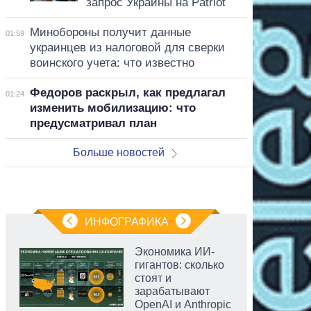
запрос Украины на Patriot
Минобороны получит данные
01:59
украинцев из налоговой для сверки
воинского учета: что известно
Федоров раскрыл, как предлагал
01:24
изменить мобилизацию: что
предусматривал план
Больше новостей
ИНФОГРАФИКА
Экономика ИИ-
гигантов: сколько
стоят и
зарабатывают
OpenAI и Anthropic