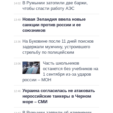
В Румынии затопили две баржи,
14:02
чтобы спасти работу АЭС
Новая Зеландия ввела новые
13:49
санкции против россии и ее
союзников
На Буковине после 11 дней поисков
13:36
задержали мужчину, устроившего
стрельбу по полицейским
Часть школьников
13:06
останется без учебников на
1 сентября из-за ударов
россии – МОН
Украина согласилась не атаковать
12:46
нероссийские танкеры в Черном
море – СМИ
В Румынии заявили об изменении
12:42