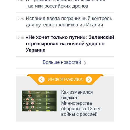
тактики российских дронов
Испания ввела пограничный контроль
12:26
для путешественников из Италии
«Не хочет только путин»: Зеленский
12:10
отреагировал на ночной удар по
Украине
Больше новостей
ИНФОГРАФИКА
Как изменился
бюджет
не за
Министерства
асть
обороны за 13 лет
елью
войны с россией