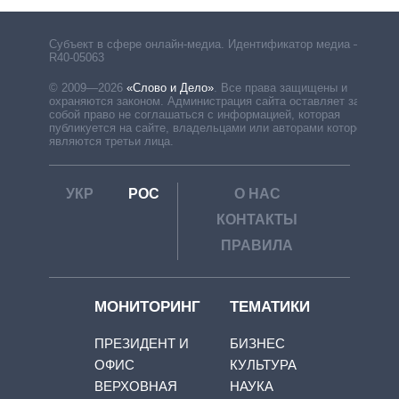
Субъект в сфере онлайн-медиа. Идентификатор медиа –
R40-05063
© 2009—2026
«Слово и Дело»
.
Все права защищены и
охраняются законом. Администрация сайта оставляет за
собой право не соглашаться с информацией, которая
публикуется на сайте, владельцами или авторами которой
являются третьи лица.
УКР
РОС
О НАС
КОНТАКТЫ
ПРАВИЛА
МОНИТОРИНГ
ТЕМАТИКИ
ПРЕЗИДЕНТ И
БИЗНЕС
ОФИС
КУЛЬТУРА
ВЕРХОВНАЯ
НАУКА